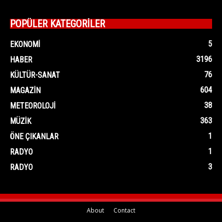
POPÜLER KATEGORİLER
5
EKONOMI
3196
HABER
76
KÜLTÜR-SANAT
604
MAGAZIN
38
METEOROLOJI
363
MÜZIK
1
ÖNE ÇIKANLAR
1
RADYO
3
RADYO
About
Contact