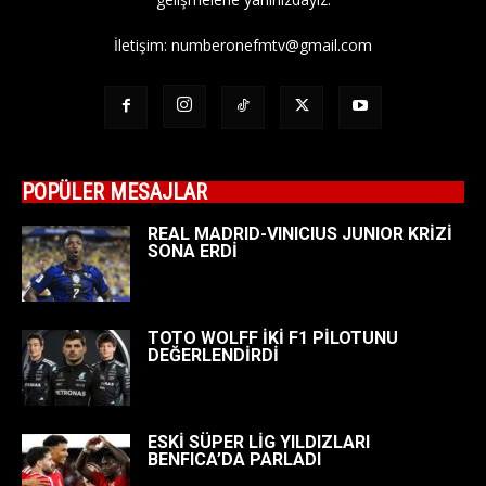
İletişim:
numberonefmtv@gmail.com
POPÜLER MESAJLAR
REAL MADRID-VINICIUS JUNIOR KRİZİ
SONA ERDİ
TOTO WOLFF İKİ F1 PİLOTUNU
DEĞERLENDİRDİ
ESKİ SÜPER LİG YILDIZLARI
BENFICA’DA PARLADI