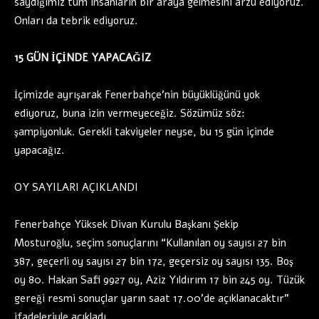
saydığımız tüm insanların bir araya gelmesini arzu ediyoruz.
Onları da tebrik ediyoruz.
15 GÜN İÇİNDE YAPACAĞIZ
İçimizde ayrışarak Fenerbahçe’nin büyüklüğünü yok
ediyoruz, buna izin vermeyeceğiz. Sözümüz söz:
şampiyonluk. Gerekli takviyeler neyse, bu 15 gün içinde
yapacağız.
OY SAYILARI AÇIKLANDI
Fenerbahçe Yüksek Divan Kurulu Başkanı Şekip
Mosturoğlu, seçim sonuçlarını “Kullanılan oy sayısı 27 bin
387, geçerli oy sayısı 27 bin 172, geçersiz oy sayısı 135. Boş
oy 80. Hakan Safi 9927 oy, Aziz Yıldırım 17 bin 245 oy. Tüzük
gereği resmi sonuçlar yarın saat 17.00’de açıklanacaktır”
ifadeleriyle açıkladı.