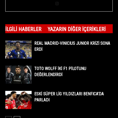
İLGILI HABERLER
YAZARIN DIĞER İÇERIKLERI
REAL MADRID-VINICIUS JUNIOR KRİZİ SONA
ERDİ
TOTO WOLFF İKİ F1 PİLOTUNU
DEĞERLENDİRDİ
ESKİ SÜPER LİG YILDIZLARI BENFICA’DA
PARLADI