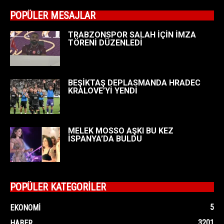
POPÜLER MESAJLAR
TRABZONSPOR SALAH İÇİN İMZA
TÖRENİ DÜZENLEDİ
BEŞİKTAŞ DEPLASMANDA HRADEC
KRALOVE’Yİ YENDİ
MELEK MOSSO AŞKI BU KEZ
İSPANYA’DA BULDU
POPÜLER KATEGORİLER
5
EKONOMI
3201
HABER