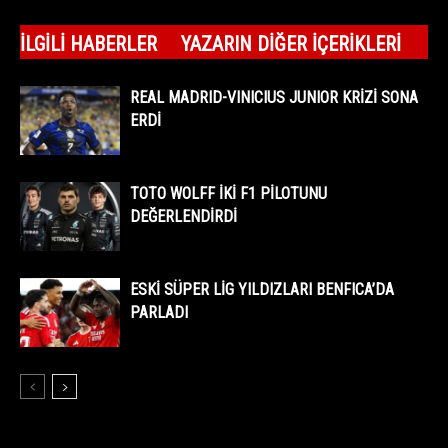
İLGILI HABERLER
YAZARIN DIĞER İÇERIKLERI
REAL MADRID-VINICIUS JUNIOR KRİZİ SONA
ERDİ
TOTO WOLFF İKİ F1 PİLOTUNU
DEĞERLENDİRDİ
ESKİ SÜPER LİG YILDIZLARI BENFICA’DA
PARLADI