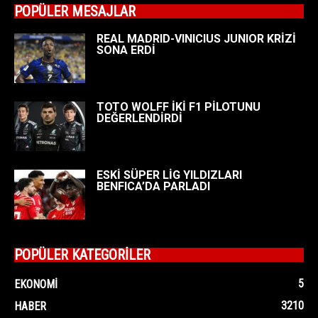
POPÜLER MESAJLAR
REAL MADRID-VINICIUS JUNIOR KRİZİ
SONA ERDİ
TOTO WOLFF İKİ F1 PİLOTUNU
DEĞERLENDİRDİ
ESKİ SÜPER LİG YILDIZLARI
BENFICA’DA PARLADI
POPÜLER KATEGORİLER
5
EKONOMI
3210
HABER