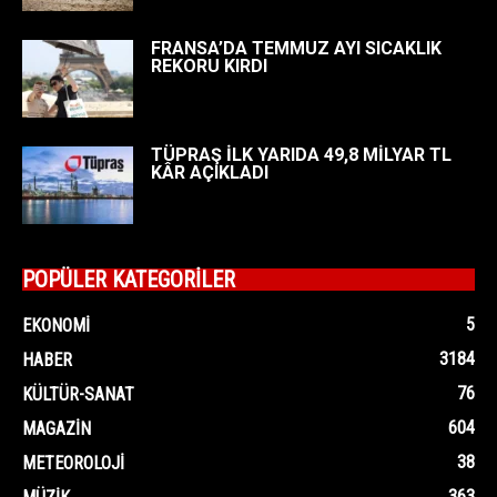
FRANSA’DA TEMMUZ AYI SICAKLIK
REKORU KIRDI
TÜPRAŞ İLK YARIDA 49,8 MİLYAR TL
KÂR AÇIKLADI
POPÜLER KATEGORİLER
5
EKONOMI
3184
HABER
76
KÜLTÜR-SANAT
604
MAGAZIN
38
METEOROLOJI
363