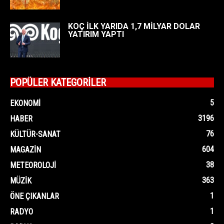
KOÇ İLK YARIDA 1,7 MİLYAR DOLAR
YATIRIM YAPTI
POPÜLER KATEGORİLER
5
EKONOMI
3196
HABER
76
KÜLTÜR-SANAT
604
MAGAZIN
38
METEOROLOJI
363
MÜZIK
1
ÖNE ÇIKANLAR
1
RADYO