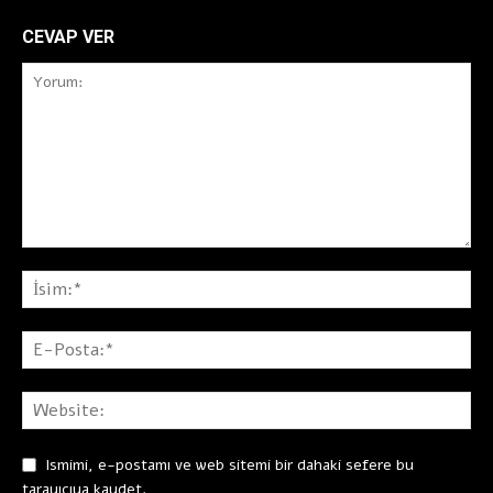
CEVAP VER
Ismimi, e-postamı ve web sitemi bir dahaki sefere bu
tarayıcıya kaydet.