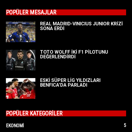
POPÜLER MESAJLAR
REAL MADRID-VINICIUS JUNIOR KRİZİ
SONA ERDİ
TOTO WOLFF İKİ F1 PİLOTUNU
DEĞERLENDİRDİ
ESKİ SÜPER LİG YILDIZLARI
BENFICA’DA PARLADI
POPÜLER KATEGORİLER
5
EKONOMI