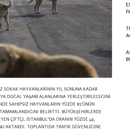
E
P
T
A
A
B
PSİZ SOKAK HAYVANLARININ YIL SONUNA KADAR
A DOĞAL YAŞAM ALANLARINA YERLEŞTİRİLECEĞİNİ
İNDE SAHİPSİZ HAYVANLARIN YÜZDE 83’ÜNÜN
N TAMAMLANDIĞINI BELİRTTİ. BÜYÜKŞEHİRLERDE
YEN ÇİFTÇİ, İSTANBUL’DA ORANIN YÜZDE 49,
NU AKTARDI. TOPLANTIDA TRAFİK GÜVENLİĞİNE