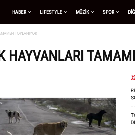
mber1
HABER
LIFESTYLE
MÜZİK
SPOR
Dİ
TAMAMEN TOPLANIYOR
ws
AK HAYVANLARI TAMAM
G
R
S
T
D