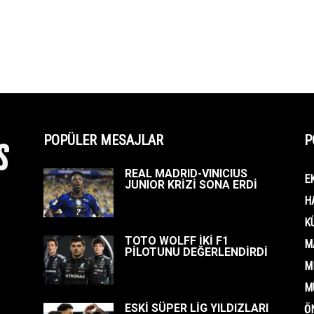
POPÜLER MESAJLAR
P
REAL MADRID-VINICIUS
E
JUNIOR KRİZİ SONA ERDİ
H
K
TOTO WOLFF İKİ F1
M
PİLOTUNU DEĞERLENDİRDİ
M
M
ESKİ SÜPER LİG YILDIZLARI
Ö