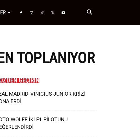
ĞER
EN TOPLANIYOR
ÖZDEN GEÇİRİN
EAL MADRID-VINICIUS JUNIOR KRİZİ
ONA ERDİ
OTO WOLFF İKİ F1 PİLOTUNU
EĞERLENDİRDİ