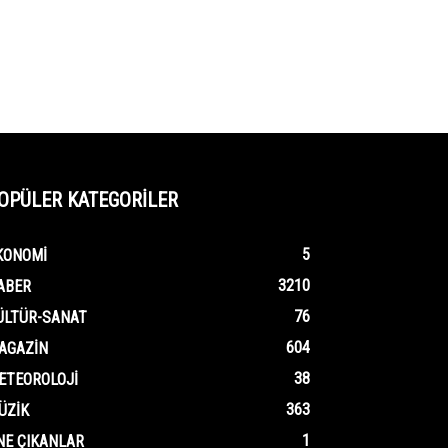
OPÜLER KATEGORİLER
5
KONOMI
3210
ABER
76
ÜLTÜR-SANAT
604
AGAZIN
38
ETEOROLOJI
363
ÜZIK
1
NE ÇIKANLAR