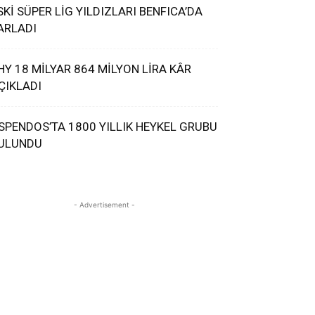
SKİ SÜPER LİG YILDIZLARI BENFICA’DA
ARLADI
HY 18 MİLYAR 864 MİLYON LİRA KÂR
ÇIKLADI
SPENDOS’TA 1800 YILLIK HEYKEL GRUBU
ULUNDU
- Advertisement -