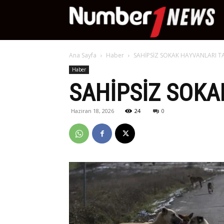
Nu
Ana Sayfa
Haber
SAHİPSİZ SOKAK HAYVANLARI 
Ne
Haber
SAHİPSİZ SOK
Haziran 18, 2026
24
0