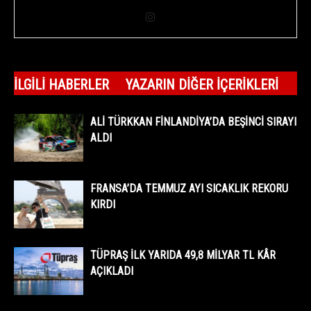
İLGILI HABERLER
YAZARIN DIĞER İÇERIKLERI
ALİ TÜRKKAN FİNLANDİYA’DA BEŞİNCİ SIRAYI
ALDI
FRANSA’DA TEMMUZ AYI SICAKLIK REKORU
KIRDI
TÜPRAŞ İLK YARIDA 49,8 MİLYAR TL KÂR
AÇIKLADI