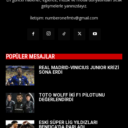
gelişmelerle yanınızdayız.
İletişim:
numberonefmtv@gmail.com
POPÜLER MESAJLAR
REAL MADRID-VINICIUS JUNIOR KRİZİ
SONA ERDİ
TOTO WOLFF İKİ F1 PİLOTUNU
DEĞERLENDİRDİ
ESKİ SÜPER LİG YILDIZLARI
BENFICA’DA PARLADI