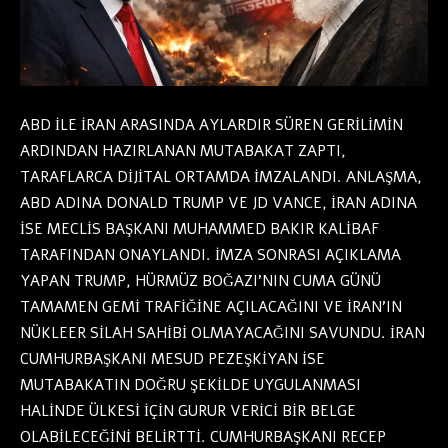
ABD İLE İRAN ARASINDA AYLARDIR SÜREN GERİLİMİN
ARDINDAN HAZIRLANAN MUTABAKAT ZAPTI,
TARAFLARCA DİJİTAL ORTAMDA İMZALANDI. ANLAŞMA,
ABD ADINA DONALD TRUMP VE JD VANCE, İRAN ADINA
İSE MECLİS BAŞKANI MUHAMMED BAKIR KALİBAF
TARAFINDAN ONAYLANDI. İMZA SONRASI AÇIKLAMA
YAPAN TRUMP, HÜRMÜZ BOĞAZI’NIN CUMA GÜNÜ
TAMAMEN GEMİ TRAFİĞİNE AÇILACAĞINI VE İRAN’IN
NÜKLEER SİLAH SAHİBİ OLMAYACAĞINI SAVUNDU. İRAN
CUMHURBAŞKANI MESUD PEZEŞKİYAN İSE
MUTABAKATIN DOĞRU ŞEKİLDE UYGULANMASI
HALİNDE ÜLKESİ İÇİN GURUR VERİCİ BİR BELGE
OLABİLECEĞİNİ BELİRTTİ. CUMHURBAŞKANI RECEP