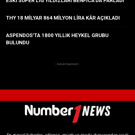
ESKİ SÜPER LİG YILDIZLARI BENFICA’DA PARLADI
THY 18 MİLYAR 864 MİLYON LİRA KÂR AÇIKLADI
ASPENDOS’TA 1800 YILLIK HEYKEL GRUBU
BULUNDU
- Advertisement -
En güncel haberler, eğlence, müzik ve moda dünyasından sıcak