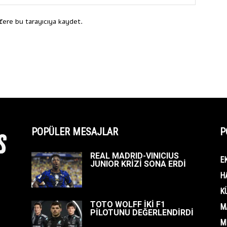
fere bu tarayıcıya kaydet.
POPÜLER MESAJLAR
P
REAL MADRID-VINICIUS
E
JUNIOR KRİZİ SONA ERDİ
H
K
TOTO WOLFF İKİ F1
M
PİLOTUNU DEĞERLENDİRDİ
M