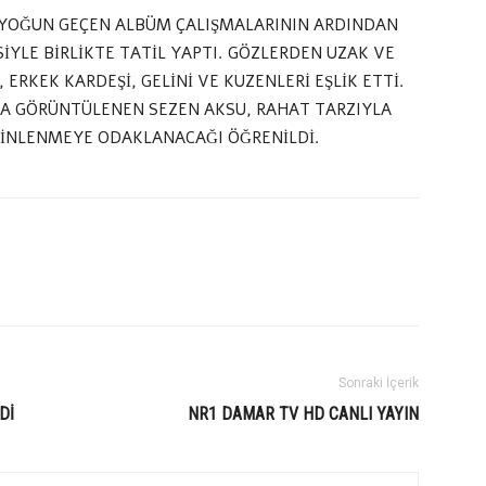
, YOĞUN GEÇEN ALBÜM ÇALIŞMALARININ ARDINDAN
İYLE BİRLİKTE TATİL YAPTI. GÖZLERDEN UZAK VE
 ERKEK KARDEŞİ, GELİNİ VE KUZENLERİ EŞLİK ETTİ.
A GÖRÜNTÜLENEN SEZEN AKSU, RAHAT TARZIYLA
DİNLENMEYE ODAKLANACAĞI ÖĞRENİLDİ.
Sonraki İçerik
Dİ
NR1 DAMAR TV HD CANLI YAYIN