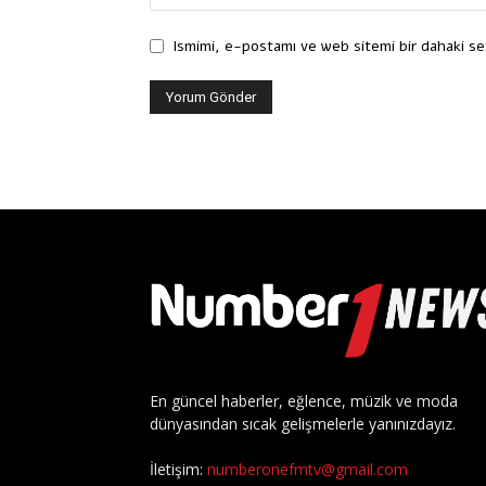
Ismimi, e-postamı ve web sitemi bir dahaki se
En güncel haberler, eğlence, müzik ve moda
dünyasından sıcak gelişmelerle yanınızdayız.
İletişim:
numberonefmtv@gmail.com