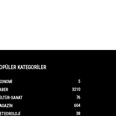
OPÜLER KATEGORİLER
5
KONOMI
3210
ABER
76
ÜLTÜR-SANAT
604
AGAZIN
38
ETEOROLOJI