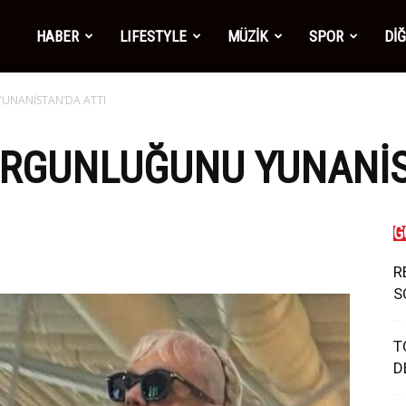
mber1
HABER
LIFESTYLE
MÜZİK
SPOR
Dİ
UNANİSTAN’DA ATTI
ws
ORGUNLUĞUNU YUNANİS
G
R
S
T
D