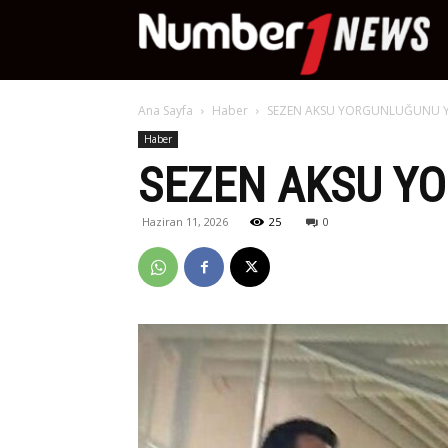
Nu
Ana Sayfa
Haber
SEZEN AKSU YORGUNLUĞUNU Y
Ne
Haber
SEZEN AKSU Y
Haziran 11, 2026
25
0