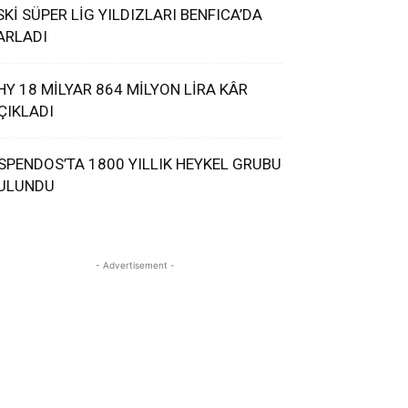
SKİ SÜPER LİG YILDIZLARI BENFICA’DA
ARLADI
HY 18 MİLYAR 864 MİLYON LİRA KÂR
ÇIKLADI
SPENDOS’TA 1800 YILLIK HEYKEL GRUBU
ULUNDU
- Advertisement -