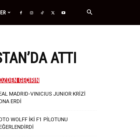
ĞER
TAN’DA ATTI
ÖZDEN GEÇİRİN
EAL MADRID-VINICIUS JUNIOR KRİZİ
ONA ERDİ
OTO WOLFF İKİ F1 PİLOTUNU
EĞERLENDİRDİ