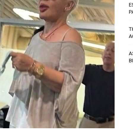
E
P
T
A
A
B