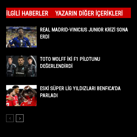
İLGILI HABERLER
YAZARIN DIĞER İÇERIKLERI
REAL MADRID-VINICIUS JUNIOR KRİZİ SONA
ERDİ
TOTO WOLFF İKİ F1 PİLOTUNU
DEĞERLENDİRDİ
ESKİ SÜPER LİG YILDIZLARI BENFICA’DA
PARLADI