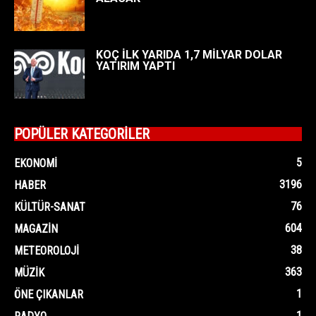
KOÇ İLK YARIDA 1,7 MİLYAR DOLAR
YATIRIM YAPTI
POPÜLER KATEGORİLER
5
EKONOMI
3196
HABER
76
KÜLTÜR-SANAT
604
MAGAZIN
38
METEOROLOJI
363
MÜZIK
1
ÖNE ÇIKANLAR
1