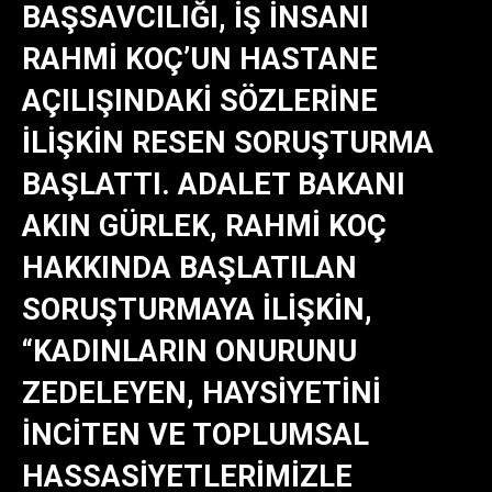
BAŞSAVCILIĞI, IŞ INSANI
RAHMI KOÇ’UN HASTANE
AÇILIŞINDAKI SÖZLERINE
ILIŞKIN RESEN SORUŞTURMA
BAŞLATTI. ADALET BAKANI
AKIN GÜRLEK, RAHMI KOÇ
HAKKINDA BAŞLATILAN
SORUŞTURMAYA ILIŞKIN,
“KADINLARIN ONURUNU
ZEDELEYEN, HAYSIYETINI
INCITEN VE TOPLUMSAL
HASSASIYETLERIMIZLE