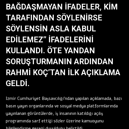
BAĞDAŞMAYAN IFADELER, KIM
TARAFINDAN SÖYLENIRSE
SÖYLENSIN ASLA KABUL
EDILEMEZ” IFADELERINI
KULLANDI. ÖTE YANDAN
SORUŞTURMANIN ARDINDAN
RAHMI KOÇ’TAN ILK AÇIKLAMA
GELDI.
İzmir Cumhuriyet Başsavcılığı’ndan yapılan açıklamada, bazı
basın yayın organlarında ve sosyal medya platformlarında
yayınlanan görüntülerde, iş insanının katıldığı açılış
programında sarf ettiği sözler üzerine kamuoyunu
bilgilendirme gereği duyulduğu belirtildi.