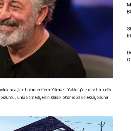
M
B
S
K
D
O
nluk araçlar bulunan Cem Yılmaz, Yalıköy’de dev bir çelik
a bölümü, ünlü komedyenin klasik otomobil koleksiyonuna