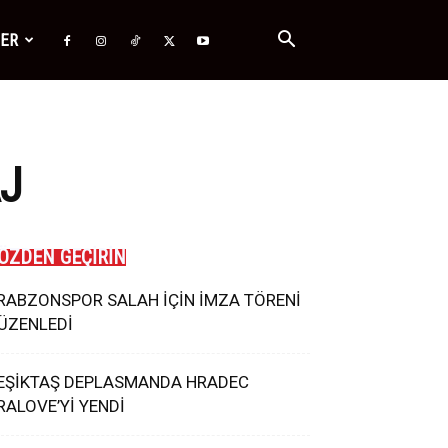
ĞER
AJ
ÖZDEN GEÇİRİN
RABZONSPOR SALAH İÇİN İMZA TÖRENİ
ÜZENLEDİ
EŞİKTAŞ DEPLASMANDA HRADEC
RALOVE’Yİ YENDİ