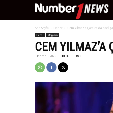
Nu
Ana Sayfa
Haber
Cem Yılmaz’a Çatalca’da özel ga
Ne
Haber
Magazin
CEM YILMAZ’A 
Haziran 3, 2026
39
0