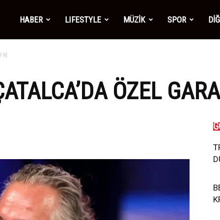
mber1
HABER
LIFESTYLE
MÜZİK
SPOR
Dİ
raj
ws
ÇATALCA’DA ÖZEL GAR
G
T
D
B
K