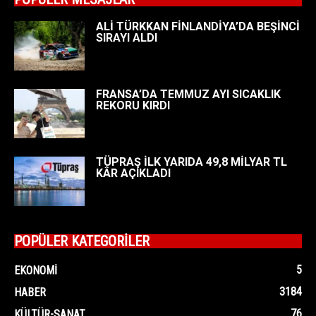
ALİ TÜRKKAN FİNLANDİYA’DA BEŞİNCİ
SIRAYI ALDI
FRANSA’DA TEMMUZ AYI SICAKLIK
REKORU KIRDI
TÜPRAŞ İLK YARIDA 49,8 MİLYAR TL
KÂR AÇIKLADI
POPÜLER KATEGORİLER
5
EKONOMI
3184
HABER
76
KÜLTÜR-SANAT