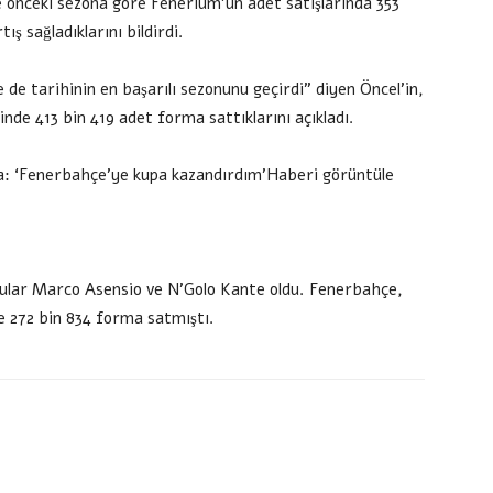
önceki sezona göre Fenerium’un adet satışlarında 353
tış sağladıklarını bildirdi.
 de tarihinin en başarılı sezonunu geçirdi” diyen Öncel’in,
e 413 bin 419 adet forma sattıklarını açıkladı.
a: ‘Fenerbahçe’ye kupa kazandırdım’Haberi görüntüle
cular Marco Asensio ve N’Golo Kante oldu. Fenerbahçe,
e 272 bin 834 forma satmıştı.