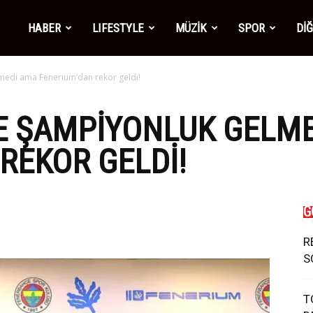
mber1
HABER
LIFESTYLE
MÜZİK
SPOR
Dİ
medi ama Fenerium’dan rekor geldi!
ws
E ŞAMPIYONLUK GELM
REKOR GELDI!
G
R
S
T