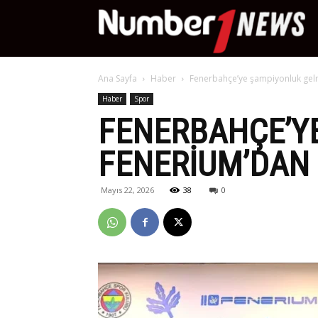
Nu
Ana Sayfa
Haber
Fenerbahçe’ye şampiyonluk gel
Ne
Haber
Spor
FENERBAHÇE’Y
FENERIUM’DAN 
Mayıs 22, 2026
38
0