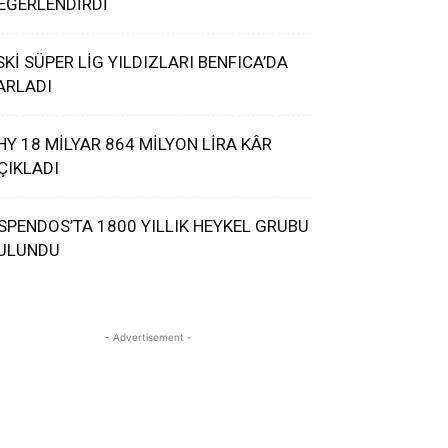
EĞERLENDİRDİ
SKİ SÜPER LİG YILDIZLARI BENFICA’DA
ARLADI
HY 18 MİLYAR 864 MİLYON LİRA KÂR
ÇIKLADI
SPENDOS’TA 1800 YILLIK HEYKEL GRUBU
ULUNDU
- Advertisement -