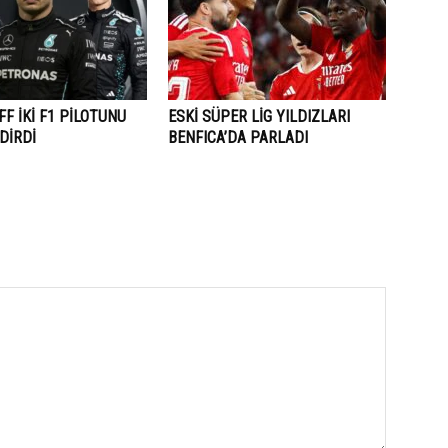
F İKİ F1 PİLOTUNU
ESKİ SÜPER LİG YILDIZLARI
DİRDİ
BENFICA’DA PARLADI