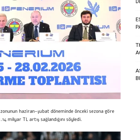
D
E
P
T
A
A
B
sezonunun haziran-şubat döneminde önceki sezona göre
.14 milyar TL artış sağlandığını söyledi.