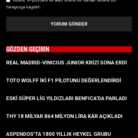
Ismimi, e-postamı ve web sitemi bir dahaki sefere bu
tarayıcıya kaydet.
GÖZDEN GEÇİRİN
REAL MADRID-VINICIUS JUNIOR KRİZİ SONA ERDİ
TOTO WOLFF İKİ F1 PİLOTUNU DEĞERLENDİRDİ
ESKİ SÜPER LİG YILDIZLARI BENFICA’DA PARLADI
THY 18 MİLYAR 864 MİLYON LİRA KÂR AÇIKLADI
ASPENDOS’TA 1800 YILLIK HEYKEL GRUBU