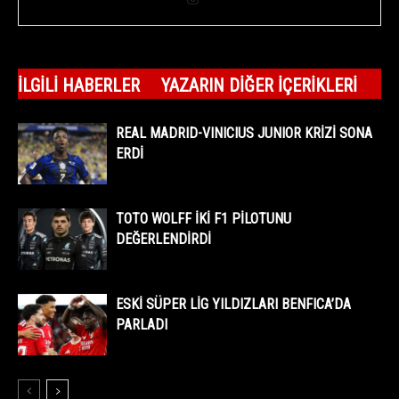
İLGILI HABERLER
YAZARIN DIĞER İÇERIKLERI
REAL MADRID-VINICIUS JUNIOR KRİZİ SONA
ERDİ
TOTO WOLFF İKİ F1 PİLOTUNU
DEĞERLENDİRDİ
ESKİ SÜPER LİG YILDIZLARI BENFICA’DA
PARLADI