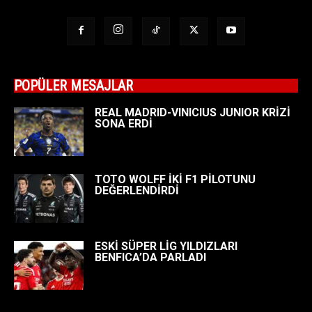
POPÜLER MESAJLAR
REAL MADRID-VINICIUS JUNIOR KRİZİ
SONA ERDİ
TOTO WOLFF İKİ F1 PİLOTUNU
DEĞERLENDİRDİ
ESKİ SÜPER LİG YILDIZLARI
BENFICA’DA PARLADI