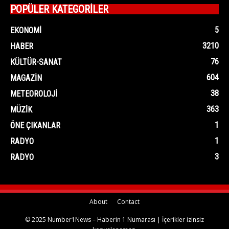
POPÜLER KATEGORİLER
5
EKONOMI
3210
HABER
76
KÜLTÜR-SANAT
604
MAGAZIN
38
METEOROLOJI
363
MÜZIK
1
ÖNE ÇIKANLAR
1
RADYO
3
RADYO
About
Contact
© 2025 Number1News – Haberin 1 Numarası | İçerikler izinsiz