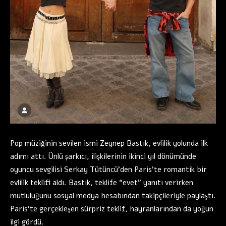
Pop müziğinin sevilen ismi Zeynep Bastık, evlilik yolunda ilk
adımı attı. Ünlü şarkıcı, ilişkilerinin ikinci yıl dönümünde
oyuncu sevgilisi Serkay Tütüncü’den Paris’te romantik bir
evlilik teklifi aldı. Bastık, teklife “evet” yanıtı verirken
mutluluğunu sosyal medya hesabından takipçileriyle paylaştı.
Paris’te gerçekleşen sürpriz teklif, hayranlarından da yoğun
ilgi gördü.