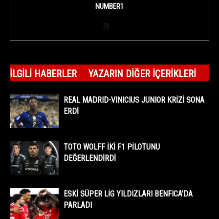
NUMBER1
İLGILI HABERLER
YAZARIN DIĞER İÇERIKLERI
REAL MADRID-VINICIUS JUNIOR KRİZİ SONA
ERDİ
TOTO WOLFF İKİ F1 PİLOTUNU
DEĞERLENDİRDİ
ESKİ SÜPER LİG YILDIZLARI BENFICA’DA
PARLADI