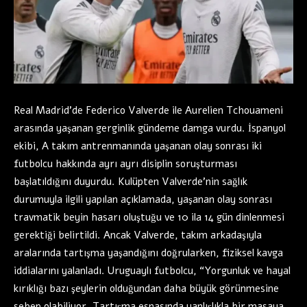
Real Madrid’de Federico Valverde ile Aurelien Tchouameni
arasında yaşanan gerginlik gündeme damga vurdu. İspanyol
ekibi, A takım antrenmanında yaşanan olay sonrası iki
futbolcu hakkında ayrı ayrı disiplin soruşturması
başlatıldığını duyurdu. Kulüpten Valverde’nin sağlık
durumuyla ilgili yapılan açıklamada, yaşanan olay sonrası
travmatik beyin hasarı oluştuğu ve 10 ila 14 gün dinlenmesi
gerektiği belirtildi. Ancak Valverde, takım arkadaşıyla
aralarında tartışma yaşandığını doğrularken, fiziksel kavga
iddialarını yalanladı. Uruguaylı futbolcu, “Yorgunluk ve hayal
kırıklığı bazı şeylerin olduğundan daha büyük görünmesine
sebep olabiliyor. Tartışma esnasında yanlışlıkla bir masaya