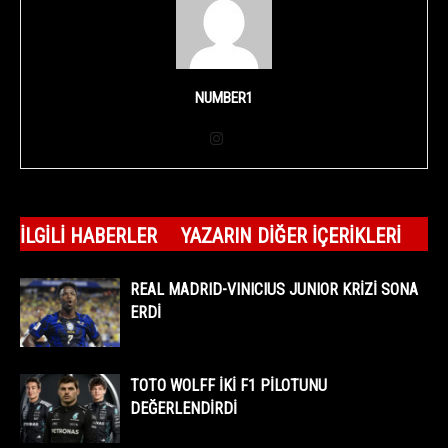
NUMBER1
İLGILI HABERLER
YAZARIN DIĞER İÇERIKLERI
REAL MADRID-VINICIUS JUNIOR KRİZİ SONA
ERDİ
TOTO WOLFF İKİ F1 PİLOTUNU
DEĞERLENDİRDİ