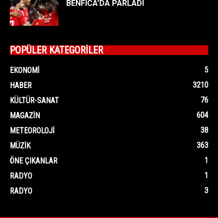
BENFICA’DA PARLADI
POPÜLER KATEGORİLER
5
EKONOMI
3210
HABER
76
KÜLTÜR-SANAT
604
MAGAZIN
38
METEOROLOJI
363
MÜZIK
1
ÖNE ÇIKANLAR
1
RADYO
3
RADYO