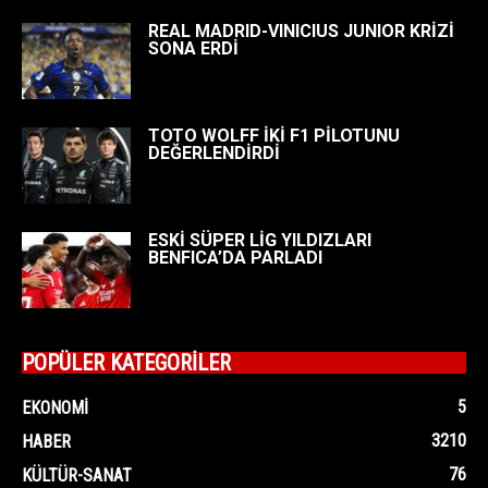
REAL MADRID-VINICIUS JUNIOR KRİZİ
SONA ERDİ
TOTO WOLFF İKİ F1 PİLOTUNU
DEĞERLENDİRDİ
ESKİ SÜPER LİG YILDIZLARI
BENFICA’DA PARLADI
POPÜLER KATEGORİLER
5
EKONOMI
3210
HABER
76
KÜLTÜR-SANAT