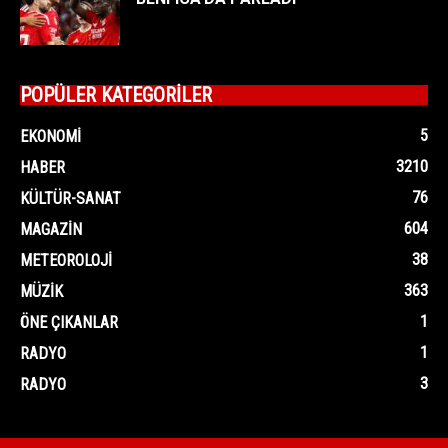
POPÜLER KATEGORİLER
5
EKONOMI
3210
HABER
76
KÜLTÜR-SANAT
604
MAGAZIN
38
METEOROLOJI
363
MÜZIK
1
ÖNE ÇIKANLAR
1
RADYO
3
RADYO