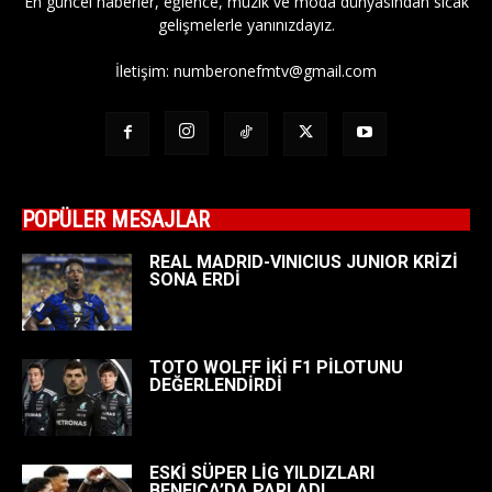
En güncel haberler, eğlence, müzik ve moda dünyasından sıcak
gelişmelerle yanınızdayız.
İletişim:
numberonefmtv@gmail.com
POPÜLER MESAJLAR
REAL MADRID-VINICIUS JUNIOR KRİZİ
SONA ERDİ
TOTO WOLFF İKİ F1 PİLOTUNU
DEĞERLENDİRDİ
ESKİ SÜPER LİG YILDIZLARI
BENFICA’DA PARLADI