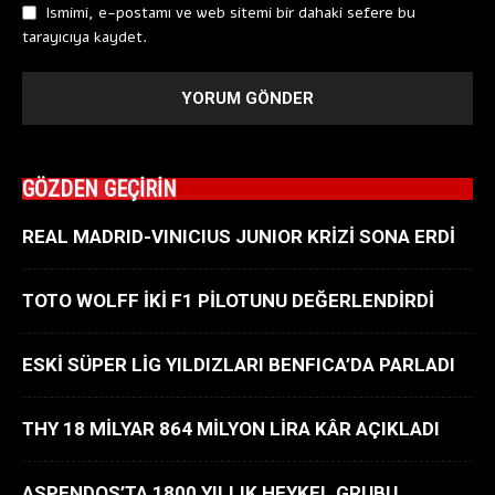
Ismimi, e-postamı ve web sitemi bir dahaki sefere bu
tarayıcıya kaydet.
GÖZDEN GEÇİRİN
REAL MADRID-VINICIUS JUNIOR KRİZİ SONA ERDİ
TOTO WOLFF İKİ F1 PİLOTUNU DEĞERLENDİRDİ
ESKİ SÜPER LİG YILDIZLARI BENFICA’DA PARLADI
THY 18 MİLYAR 864 MİLYON LİRA KÂR AÇIKLADI
ASPENDOS’TA 1800 YILLIK HEYKEL GRUBU