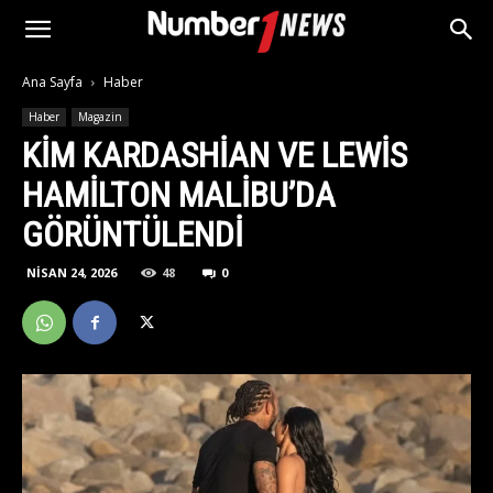
Ana Sayfa
Haber
Haber
Magazin
KIM KARDASHIAN VE LEWIS
HAMILTON MALIBU’DA
GÖRÜNTÜLENDI
NISAN 24, 2026
48
0