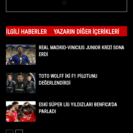
İLGILI HABERLER
YAZARIN DIĞER İÇERIKLERI
REAL MADRID-VINICIUS JUNIOR KRİZİ SONA
ERDİ
TOTO WOLFF İKİ F1 PİLOTUNU
DEĞERLENDİRDİ
ESKİ SÜPER LİG YILDIZLARI BENFICA’DA
PARLADI