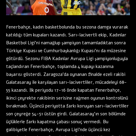
Fenerbahçe, kadın basketbolunda bu sezona damga vurarak
katıldığı tüm kupaları kazandı. Sarı-lacivertli ekip, Kadınlar
Basketbol Ligi’ni namağlup şampiyon tamamladıktan sonra
Türkiye Kupası ve Cumhurbaşkanlığı Kupası’nı da müzesine
götürdü. Sezonu FIBA Kadınlar Avrupa Ligi şampiyonluğuyla
taçlandıran Fenerbahçe, toplamda 4 kupayı kazanma
başarısı gösterdi. Zaragoza’da oynanan finalde ezeli rakibi
Galatasaray ile karşılaşan sarı-lacivertliler, mücadeleyi 68-
55 kazandı. İlk periyodu 17-16 önde kapatan Fenerbahçe,
ikinci çeyrekte rakibinin serisine rağmen oyunun kontrolünü
bırakmadı. Üçüncü periyotta farkı koruyan sarı-lacivertliler
son çeyreğe 54-51 üstün girdi. Galatasaray’ın son bölümde
üçlüklerle farkı kapatma çabası sonuç vermedi. Bu
galibiyetle Fenerbahçe, Avrupa Ligi’nde üçüncü kez