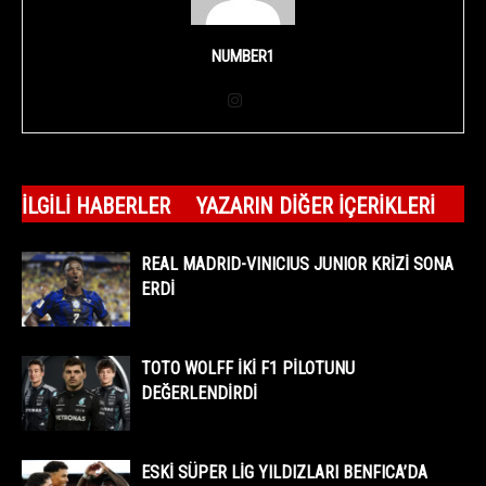
NUMBER1
İLGILI HABERLER
YAZARIN DIĞER İÇERIKLERI
REAL MADRID-VINICIUS JUNIOR KRİZİ SONA
ERDİ
TOTO WOLFF İKİ F1 PİLOTUNU
DEĞERLENDİRDİ
ESKİ SÜPER LİG YILDIZLARI BENFICA’DA