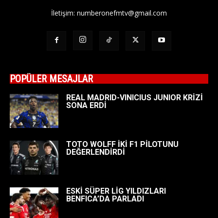
İletişim:
numberonefmtv@gmail.com
POPÜLER MESAJLAR
REAL MADRID-VINICIUS JUNIOR KRİZİ
SONA ERDİ
TOTO WOLFF İKİ F1 PİLOTUNU
DEĞERLENDİRDİ
ESKİ SÜPER LİG YILDIZLARI
BENFICA’DA PARLADI