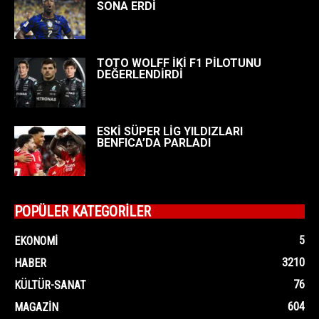
SONA ERDİ
TOTO WOLFF İKİ F1 PİLOTUNU
DEĞERLENDİRDİ
ESKİ SÜPER LİG YILDIZLARI
BENFICA’DA PARLADI
POPÜLER KATEGORİLER
5
EKONOMI
3210
HABER
76
KÜLTÜR-SANAT
604
MAGAZIN