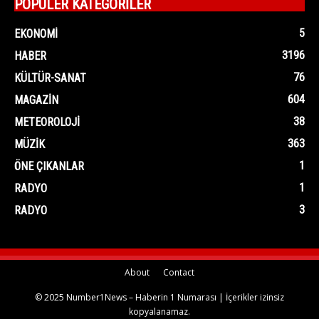
POPÜLER KATEGORİLER
5
EKONOMI
3196
HABER
76
KÜLTÜR-SANAT
604
MAGAZIN
38
METEOROLOJI
363
MÜZIK
1
ÖNE ÇIKANLAR
1
RADYO
3
RADYO
About
Contact
© 2025 Number1News – Haberin 1 Numarası | İçerikler izinsiz
kopyalanamaz.