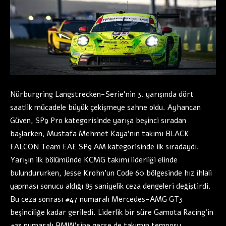
Nürburgring Langstrecken-Serie’nin 3. yarışında dört
saatlik mücadele büyük çekişmeye sahne oldu. Ayhancan
Güven, SP9 Pro kategorisinde yarışa beşinci sıradan
başlarken, Mustafa Mehmet Kaya’nın takımı BLACK
FALCON Team EAE SP9 AM kategorisinde ilk sıradaydı.
Yarışın ilk bölümünde KCMG takımı liderliği elinde
bulundururken, Jesse Krohn’un Code 60 bölgesinde hız ihlali
yapması sonucu aldığı 85 saniyelik ceza dengeleri değiştirdi.
Bu ceza sonrası #47 numaralı Mercedes-AMG GT3
beşinciliğe kadar geriledi. Liderlik bir süre Gamota Racing’in
#23 numaralı BMW’sine geçse de takımın temposu