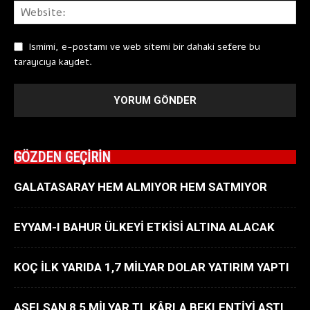
Ismimi, e-postamı ve web sitemi bir dahaki sefere bu
tarayıcıya kaydet.
GÖZDEN GEÇİRİN
GALATASARAY HEM ALMIYOR HEM SATMIYOR
EYYAM-I BAHUR ÜLKEYİ ETKİSİ ALTINA ALACAK
KOÇ İLK YARIDA 1,7 MİLYAR DOLAR YATIRIM YAPTI
ASELSAN 8,5 MİLYAR TL KÂRLA BEKLENTİYİ AŞTI