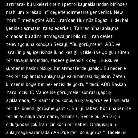
artırarak bu ülkeleri önemli petrol kaynaklarından birinden
mahrum bırakabilir” değerlendirmesine yer verildi. New
York Times’a göre ABD, İran’dan Hürmüz Boğazı’nı derhal
yeniden açmasını talep ederken, Tahran nihai anlaşma
olmadan bu adımı atmayacağını bildirdi. İran devlet
televizyonuna konuşan Bekayi, “Bu görüşmeler, ABD ve
İsrail’in 9 ay içerisinde ikinci kez giriştikleri ve 40 gün süren
bir savaşın ardından, sadece güvensizlik değil, kuşku ve
şüphenin hakim olduğu bir atmosferde yapıldı. Bu nedenle
tek bir toplantıda anlaşmaya varılmaması doğaldır. Zaten
kimsenin böyle bir beklentisi de yoktu.” dedi. ABD Başkan
Yardımcısı JD Vance ise görüşmeler sonrası yaptığı
açıklamada, “21 saattir bu konuyla uğraşıyoruz ve İranlılarla
bir dizi önemli görüşme yaptık. Bu iyi haber. Kötü haber ise
bir anlaşmaya varamamış olmamız. Bence bu, ABD için
olduğundan çok İran için kötü bir haber. Dolayısıyla bir
anlaşmaya varamadan ABD’ye geri dönüyoruz.” ifadelerini