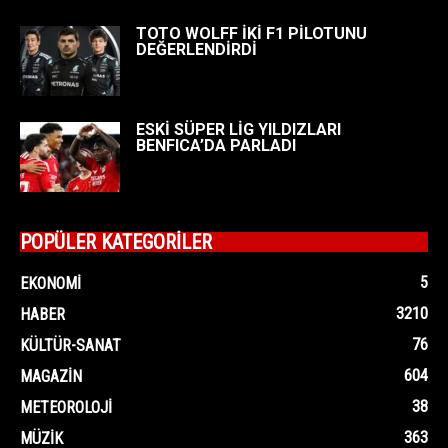
TOTO WOLFF İKİ F1 PİLOTUNU
DEĞERLENDİRDİ
ESKİ SÜPER LİG YILDIZLARI
BENFICA’DA PARLADI
POPÜLER KATEGORİLER
5
EKONOMI
3210
HABER
76
KÜLTÜR-SANAT
604
MAGAZIN
38
METEOROLOJI
363
MÜZIK