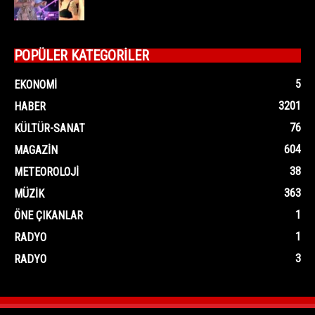
POPÜLER KATEGORİLER
5
EKONOMI
3201
HABER
76
KÜLTÜR-SANAT
604
MAGAZIN
38
METEOROLOJI
363
MÜZIK
1
ÖNE ÇIKANLAR
1
RADYO
3
RADYO