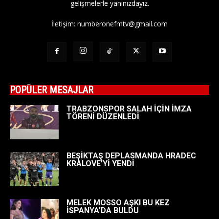
gelişmelerle yanınızdayız.
İletişim:
numberonefmtv@gmail.com
POPÜLER MESAJLAR
TRABZONSPOR SALAH İÇİN İMZA
TÖRENİ DÜZENLEDİ
BEŞİKTAŞ DEPLASMANDA HRADEC
KRALOVE’Yİ YENDİ
MELEK MOSSO AŞKI BU KEZ
İSPANYA’DA BULDU