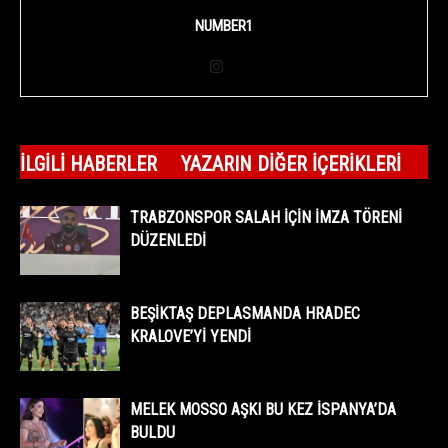
NUMBER1
İLGILI HABERLER
YAZARIN DIĞER İÇERIKLERI
TRABZONSPOR SALAH İÇİN İMZA TÖRENİ
DÜZENLEDİ
BEŞİKTAŞ DEPLASMANDA HRADEC
KRALOVE’Yİ YENDİ
MELEK MOSSO AŞKI BU KEZ İSPANYA’DA
BULDU