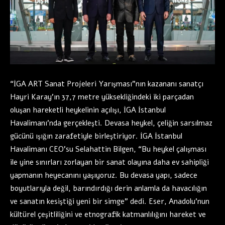
“İGA ART Sanat Projeleri Yarışması”nın kazananı sanatçı
Hayri Karay’ın 37,7 metre yüksekliğindeki iki parçadan
oluşan hareketli heykelinin açılışı, İGA İstanbul
Havalimanı’nda gerçekleşti. Devasa heykel, çeliğin sarsılmaz
gücünü ışığın zarafetiyle birleştiriyor. İGA İstanbul
Havalimanı CEO’su Selahattin Bilgen, “Bu heykel çalışması
ile yine sınırları zorlayan bir sanat olayına daha ev sahipliği
yapmanın heyecanını yaşıyoruz. Bu devasa yapı, sadece
boyutlarıyla değil, barındırdığı derin anlamla da havacılığın
ve sanatın kesiştiği yeni bir simge” dedi. Eser, Anadolu’nun
kültürel çeşitliliğini ve etnografik katmanlılığını hareket ve