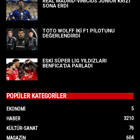
REAL MADRID-VINICIUS JUNIOR KRİZİ
SONA ERDİ
TOTO WOLFF İKİ F1 PİLOTUNU
DEĞERLENDİRDİ
ESKİ SÜPER LİG YILDIZLARI
BENFICA’DA PARLADI
POPÜLER KATEGORİLER
5
EKONOMI
3210
HABER
76
KÜLTÜR-SANAT
604
MAGAZIN