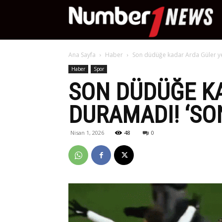
Nu
Ana Sayfa
Haber
Son düdüğe kadar Arda Güler ye
Ne
Haber
Spor
SON DÜDÜĞE K
DURAMADI! ‘SO
Nisan 1, 2026
48
0