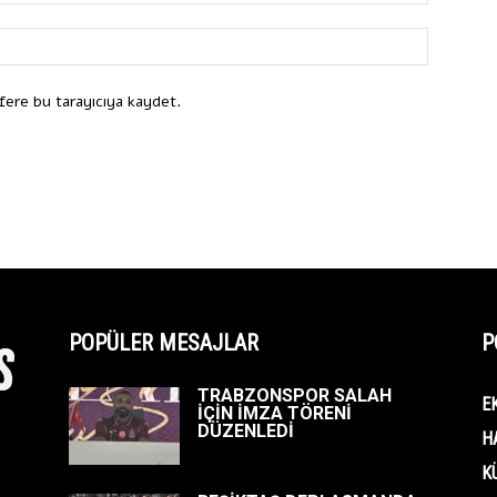
fere bu tarayıcıya kaydet.
POPÜLER MESAJLAR
P
TRABZONSPOR SALAH
E
İÇİN İMZA TÖRENİ
DÜZENLEDİ
H
K