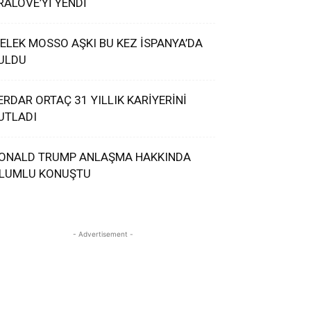
RALOVE’Yİ YENDİ
ELEK MOSSO AŞKI BU KEZ İSPANYA’DA
ULDU
ERDAR ORTAÇ 31 YILLIK KARİYERİNİ
UTLADI
ONALD TRUMP ANLAŞMA HAKKINDA
LUMLU KONUŞTU
- Advertisement -