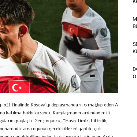
K
M
B
S
K
D
O
y-off finalinde Kosova’yı deplasmanda 1-0 mağlup eden A
’na katılma hakkı kazandı. Karşılaşmanın ardından milli
ularını paylaştı. Genç oyuncu, “Hasretimizi bitirdik,
 oynamadık ama oyunun gerekliliklerini yaptık, çok
ümünde yedek kulübesinden karşılaşmayı takip eden Arda