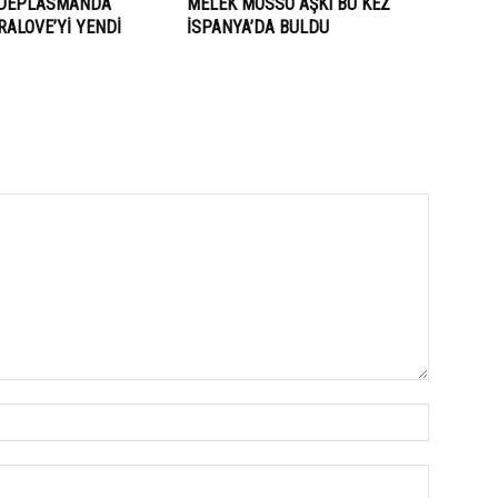
 DEPLASMANDA
MELEK MOSSO AŞKI BU KEZ
ALOVE’Yİ YENDİ
İSPANYA’DA BULDU