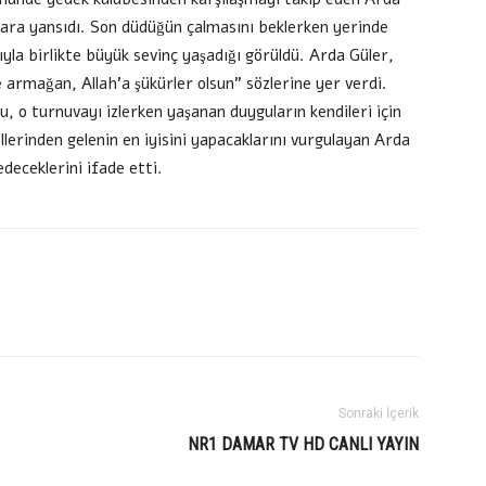
ara yansıdı. Son düdüğün çalmasını beklerken yerinde
yla birlikte büyük sevinç yaşadığı görüldü. Arda Güler,
armağan, Allah’a şükürler olsun” sözlerine yer verdi.
, o turnuvayı izlerken yaşanan duyguların kendileri için
llerinden gelenin en iyisini yapacaklarını vurgulayan Arda
eceklerini ifade etti.
Sonraki İçerik
NR1 DAMAR TV HD CANLI YAYIN