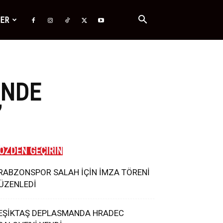
ĞER
INDE
’
ÖZDEN GEÇİRİN
RABZONSPOR SALAH İÇİN İMZA TÖRENİ
ÜZENLEDİ
EŞİKTAŞ DEPLASMANDA HRADEC