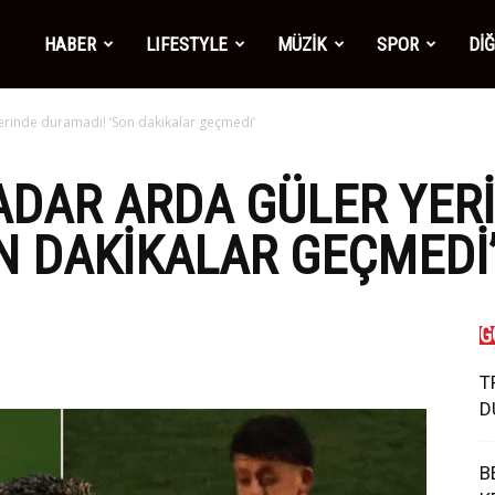
mber1
HABER
LIFESTYLE
MÜZİK
SPOR
Dİ
rinde duramadı! ‘Son dakikalar geçmedi’
ws
ADAR ARDA GÜLER YER
N DAKIKALAR GEÇMEDI
G
T
D
B