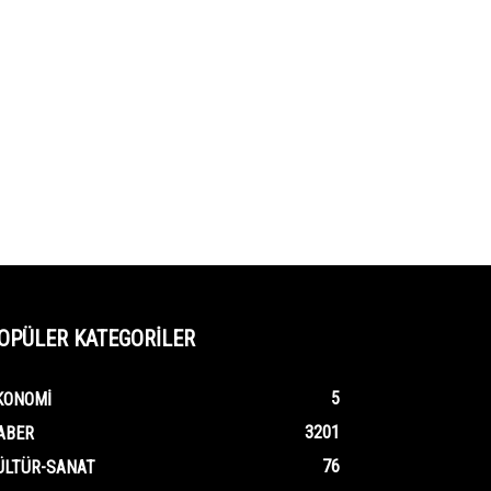
OPÜLER KATEGORİLER
5
KONOMI
3201
ABER
76
ÜLTÜR-SANAT