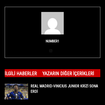
NUMBER1
İLGILI HABERLER
YAZARIN DIĞER İÇERIKLERI
REAL MADRID-VINICIUS JUNIOR KRİZİ SONA
ERDİ