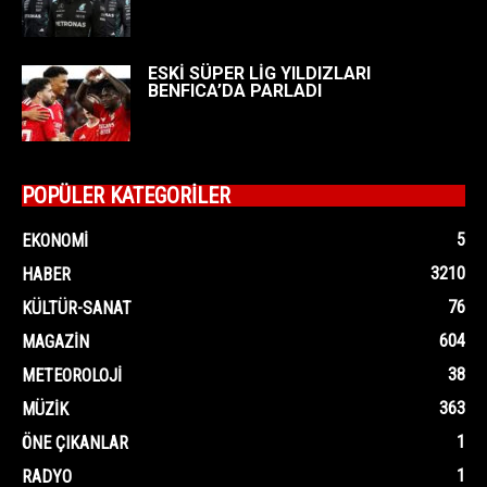
ESKİ SÜPER LİG YILDIZLARI
BENFICA’DA PARLADI
POPÜLER KATEGORİLER
5
EKONOMI
3210
HABER
76
KÜLTÜR-SANAT
604
MAGAZIN
38
METEOROLOJI
363
MÜZIK
1
ÖNE ÇIKANLAR
1
RADYO