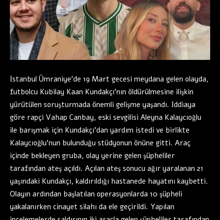
İstanbul Ümraniye’de 19 Mart gecesi meydana gelen olayda,
futbolcu Kubilay Kaan Kundakçı’nın öldürülmesine ilişkin
yürütülen soruşturmada önemli gelişme yaşandı. İddiaya
göre rapçi Vahap Canbay, eski sevgilisi Aleyna Kalaycıoğlu
ile barışmak için Kundakçı’dan yardım istedi ve birlikte
Kalaycıoğlu’nun bulunduğu stüdyonun önüne gitti. Araç
içinde bekleyen gruba, olay yerine gelen şüpheliler
tarafından ateş açıldı. Açılan ateş sonucu ağır yaralanan 21
yaşındaki Kundakçı, kaldırıldığı hastanede hayatını kaybetti.
Olayın ardından başlatılan operasyonlarda 10 şüpheli
yakalanırken cinayet silahı da ele geçirildi. Yapılan
incelemelerde saldırının iki araçla gelen şüpheliler tarafından