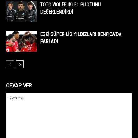
TOTO WOLFF İKİ F1 PİLOTUNU
DEĞERLENDİRDİ
ESKİ SÜPER LİG YILDIZLARI BENFICA’DA
PARLADI
CEVAP VER