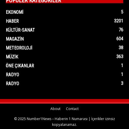
POPÜLER KATEGORİLER
5
EKONOMI
3201
HABER
76
KÜLTÜR-SANAT
604
MAGAZIN
38
METEOROLOJI
363
MÜZIK
1
ÖNE ÇIKANLAR
1
RADYO
3
RADYO
About
Contact
© 2025 Number1News – Haberin 1 Numarası | İçerikler izinsiz
kopyalanamaz.