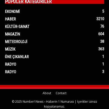
POPÜLER KATEGORİLER
5
EKONOMI
3210
HABER
76
KÜLTÜR-SANAT
604
MAGAZIN
38
METEOROLOJI
363
MÜZIK
1
ÖNE ÇIKANLAR
1
RADYO
3
RADYO
About
Contact
© 2025 Number1News – Haberin 1 Numarası | İçerikler izinsiz
kopyalanamaz.