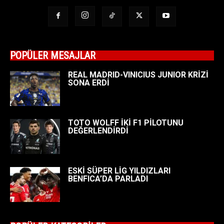
POPÜLER MESAJLAR
REAL MADRID-VINICIUS JUNIOR KRİZİ
SONA ERDİ
TOTO WOLFF İKİ F1 PİLOTUNU
DEĞERLENDİRDİ
ESKİ SÜPER LİG YILDIZLARI
BENFICA’DA PARLADI