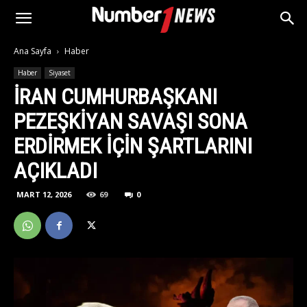
Ana Sayfa
Haber
Haber
Siyaset
İRAN CUMHURBAŞKANI
PEZEŞKIYAN SAVAŞI SONA
ERDIRMEK IÇIN ŞARTLARINI
AÇIKLADI
MART 12, 2026
69
0