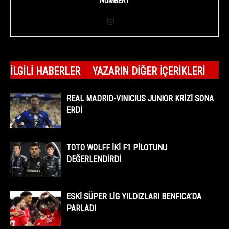
NUMBER1
İLGILI HABERLER
YAZARIN DIĞER İÇERIKLERI
REAL MADRID-VINICIUS JUNIOR KRİZİ SONA
ERDİ
TOTO WOLFF İKİ F1 PİLOTUNU
DEĞERLENDİRDİ
ESKİ SÜPER LİG YILDIZLARI BENFICA’DA
PARLADI