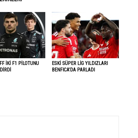
F İKİ F1 PİLOTUNU
ESKİ SÜPER LİG YILDIZLARI
DİRDİ
BENFICA’DA PARLADI