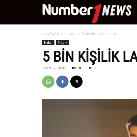
Nu
Ana Sayfa
Haber
5 bin kişilik lansman
Ne
Haber
Müzik
5 BIN KIŞILIK 
Mart 12, 2026
58
0