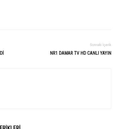
Sonraki İçerik
Dİ
NR1 DAMAR TV HD CANLI YAYIN
ERIKLERI