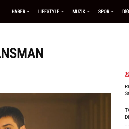
mber1
HABER
LIFESTYLE
MÜZİK
SPOR
Dİ
ws
LANSMAN
G
R
S
T
D