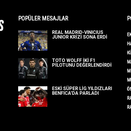
POPÜLER MESAJLAR
P
REAL MADRID-VINICIUS
E
JUNIOR KRİZİ SONA ERDİ
H
K
TOTO WOLFF İKİ F1
M
PİLOTUNU DEĞERLENDİRDİ
M
M
ESKİ SÜPER LİG YILDIZLARI
Ö
BENFICA’DA PARLADI
R
R