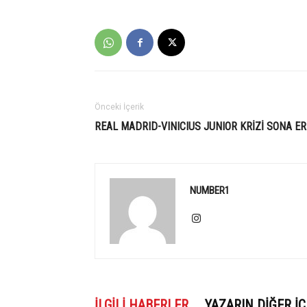
Önceki İçerik
REAL MADRID-VINICIUS JUNIOR KRİZİ SONA ER
NUMBER1
İLGILI HABERLER
YAZARIN DIĞER İÇ