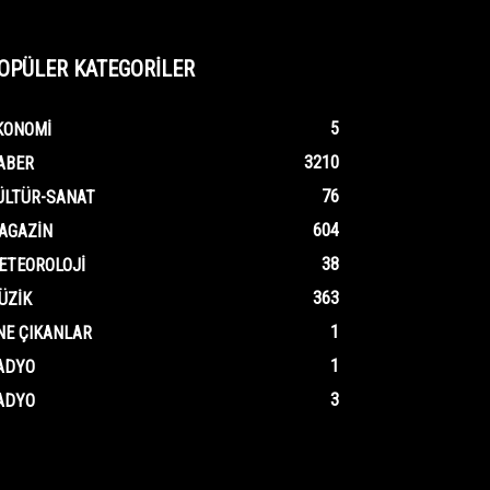
OPÜLER KATEGORİLER
5
KONOMI
3210
ABER
76
ÜLTÜR-SANAT
604
AGAZIN
38
ETEOROLOJI
363
ÜZIK
1
NE ÇIKANLAR
1
ADYO
3
ADYO