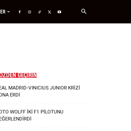
ĞER
ÖZDEN GEÇİRİN
EAL MADRID-VINICIUS JUNIOR KRİZİ
ONA ERDİ
OTO WOLFF İKİ F1 PİLOTUNU
EĞERLENDİRDİ