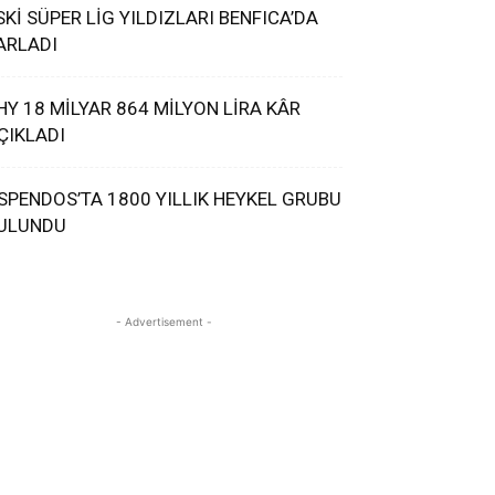
SKİ SÜPER LİG YILDIZLARI BENFICA’DA
ARLADI
HY 18 MİLYAR 864 MİLYON LİRA KÂR
ÇIKLADI
SPENDOS’TA 1800 YILLIK HEYKEL GRUBU
ULUNDU
- Advertisement -