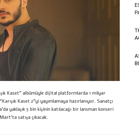
E
P
T
A
A
B
ışık Kaset” albümüyle dijital platformlarda 1 milyar
“Karışık Kaset 2”yi yayımlamaya hazırlanıyor. Sanatçı
da yaklaşık 5 bin kişinin katılacağı bir lansman konseri
Mart’ta satışa çıkacak.