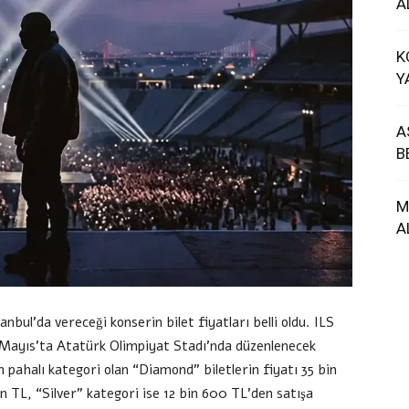
A
K
Y
A
B
M
A
bul’da vereceği konserin bilet fiyatları belli oldu. ILS
Mayıs’ta Atatürk Olimpiyat Stadı’nda düzenlenecek
En pahalı kategori olan “Diamond” biletlerin fiyatı 35 bin
in TL, “Silver” kategori ise 12 bin 600 TL’den satışa