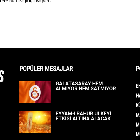
fere bu tarayıcıya kaydet.
POPÜLER MESAJLAR
P
GALATASARAY HEM
E
ALMIYOR HEM SATMIYOR
H
K
EYYAM-I BAHUR ÜLKEYİ
M
ETKİSİ ALTINA ALACAK
M
M