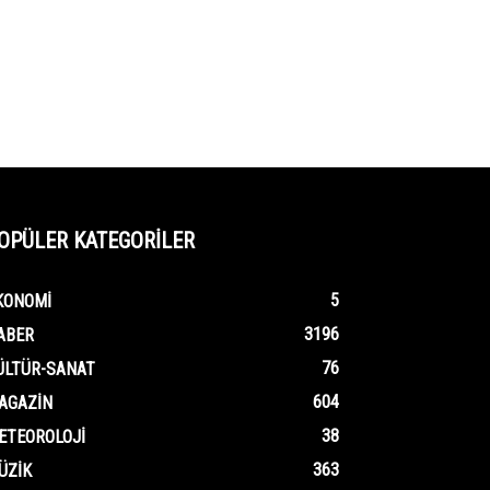
OPÜLER KATEGORİLER
5
KONOMI
3196
ABER
76
ÜLTÜR-SANAT
604
AGAZIN
38
ETEOROLOJI
363
ÜZIK