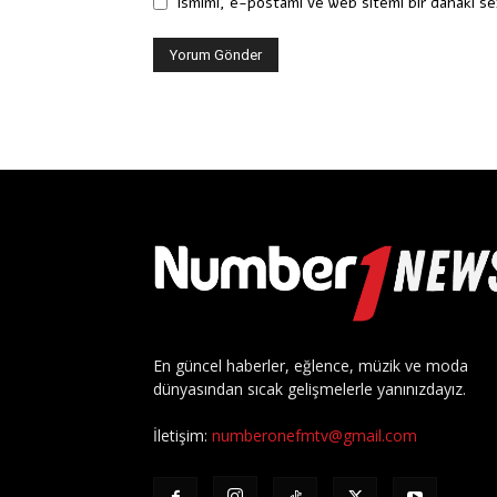
Ismimi, e-postamı ve web sitemi bir dahaki se
En güncel haberler, eğlence, müzik ve moda
dünyasından sıcak gelişmelerle yanınızdayız.
İletişim:
numberonefmtv@gmail.com