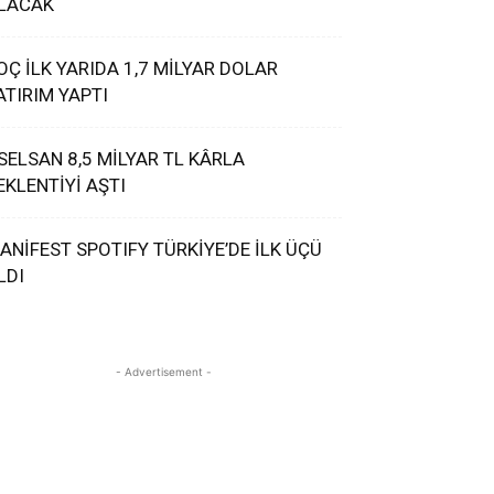
LACAK
OÇ İLK YARIDA 1,7 MİLYAR DOLAR
ATIRIM YAPTI
SELSAN 8,5 MİLYAR TL KÂRLA
EKLENTİYİ AŞTI
ANİFEST SPOTIFY TÜRKİYE’DE İLK ÜÇÜ
LDI
- Advertisement -