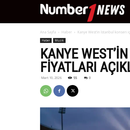
Nu
Ana Sayfa
Haber
Kanye West’in İstanbul konseri içi
Ne
Haber
Müzik
KANYE WEST’IN 
FIYATLARI AÇIK
Mart 10, 2026
55
0