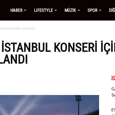
mber1
HABER
LIFESTYLE
MÜZİK
SPOR
Dİ
n bilet fiyatları açıklandı
ws
İSTANBUL KONSERI IÇI
LANDI
G
G
S
E