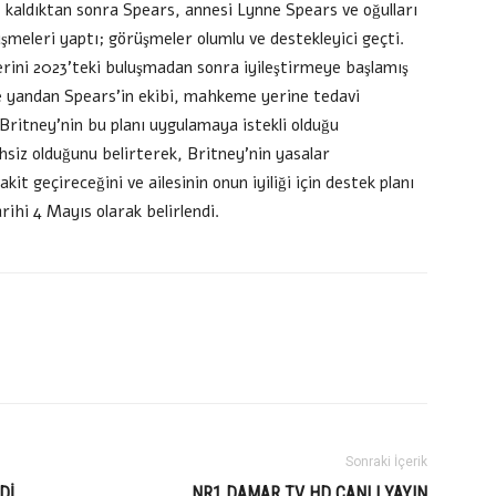
st kaldıktan sonra Spears, annesi Lynne Spears ve oğulları
şmeleri yaptı; görüşmeler olumlu ve destekleyici geçti.
lerini 2023’teki buluşmadan sonra iyileştirmeye başlamış
Öte yandan Spears’in ekibi, mahkeme yerine tedavi
 Britney’nin bu planı uygulamaya istekli olduğu
ihsiz olduğunu belirterek, Britney’nin yasalar
it geçireceğini ve ailesinin onun iyiliği için destek planı
rihi 4 Mayıs olarak belirlendi.
Sonraki İçerik
Dİ
NR1 DAMAR TV HD CANLI YAYIN