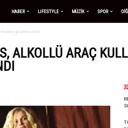
mber1
HABER
LIFESTYLE
MÜZİK
SPOR
Dİ
lanmaktan gözaltına alındı
ws
RS, ALKOLLÜ ARAÇ KU
NDI
G
R
S
T