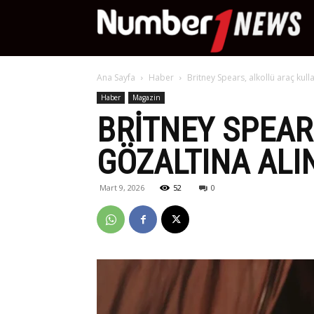
Nu
Ana Sayfa
Haber
Britney Spears, alkollü araç kul
Ne
Haber
Magazin
BRITNEY SPEA
GÖZALTINA ALI
Mart 9, 2026
52
0