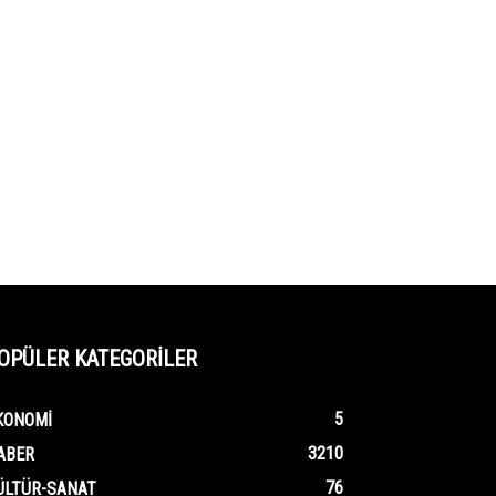
OPÜLER KATEGORİLER
5
KONOMI
3210
ABER
76
ÜLTÜR-SANAT