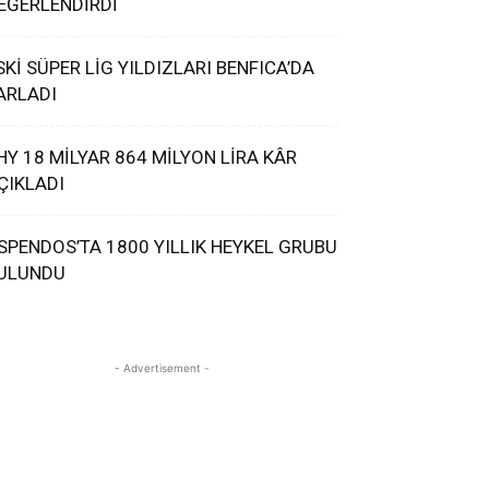
EĞERLENDİRDİ
SKİ SÜPER LİG YILDIZLARI BENFICA’DA
ARLADI
HY 18 MİLYAR 864 MİLYON LİRA KÂR
ÇIKLADI
SPENDOS’TA 1800 YILLIK HEYKEL GRUBU
ULUNDU
- Advertisement -