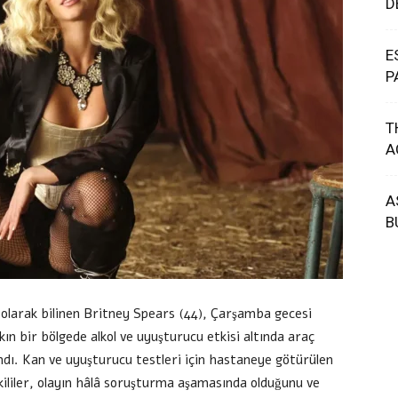
D
E
P
T
A
A
B
 olarak bilinen Britney Spears (44), Çarşamba gecesi
n bir bölgede alkol ve uyuşturucu etkisi altında araç
ndı. Kan ve uyuşturucu testleri için hastaneye götürülen
kililer, olayın hâlâ soruşturma aşamasında olduğunu ve