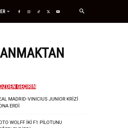
ĞER
LLANMAKTAN
ÖZDEN GEÇİRİN
EAL MADRID-VINICIUS JUNIOR KRİZİ
ONA ERDİ
OTO WOLFF İKİ F1 PİLOTUNU