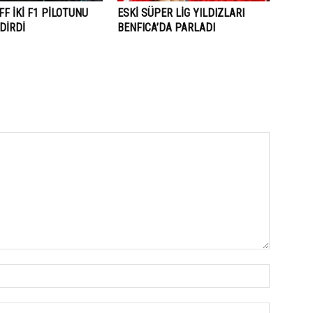
F İKİ F1 PİLOTUNU
ESKİ SÜPER LİG YILDIZLARI
DİRDİ
BENFICA’DA PARLADI