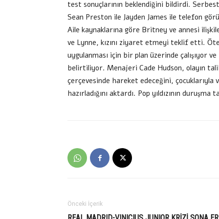
test sonuçlarının beklendiğini bildirdi. Serbe
Sean Preston ile Jayden James ile telefon görü
Aile kaynaklarına göre Britney ve annesi ilişki
ve Lynne, kızını ziyaret etmeyi teklif etti. 
uygulanması için bir plan üzerinde çalışıyor ve
belirtiliyor. Menajeri Cade Hudson, olayın tal
çerçevesinde hareket edeceğini, çocuklarıyla vak
hazırladığını aktardı. Pop yıldızının duruşma ta
Önceki İçerik
REAL MADRID-VINICIUS JUNIOR KRİZİ SONA ER