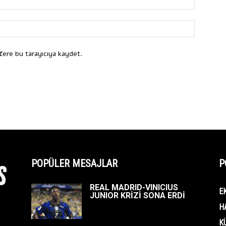
fere bu tarayıcıya kaydet.
POPÜLER MESAJLAR
P
REAL MADRID-VINICIUS
E
JUNIOR KRİZİ SONA ERDİ
H
K