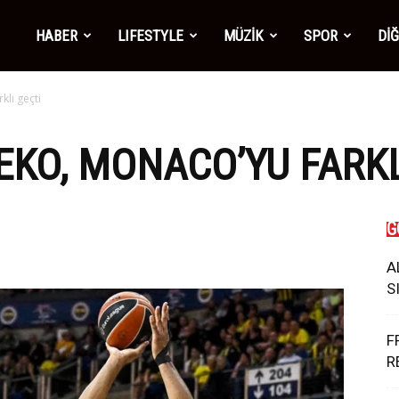
mber1
HABER
LIFESTYLE
MÜZİK
SPOR
Dİ
lı geçti
ws
KO, MONACO’YU FARKL
G
A
S
F
R