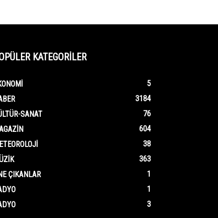
OPÜLER KATEGORİLER
5
KONOMI
3184
ABER
76
ÜLTÜR-SANAT
604
AGAZIN
38
ETEOROLOJI
363
ÜZIK
1
NE ÇIKANLAR
1
ADYO
3
ADYO