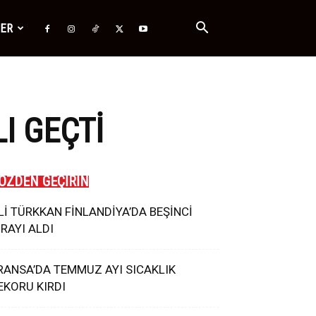
ĞER
I GEÇTI
ÖZDEN GEÇİRİN
Lİ TÜRKKAN FİNLANDİYA’DA BEŞİNCİ
IRAYI ALDI
RANSA’DA TEMMUZ AYI SICAKLIK
EKORU KIRDI