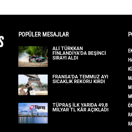
POPÜLER MESAJLAR
P
ALİ TÜRKKAN
E
FİNLANDİYA’DA BEŞİNCİ
SIRAYI ALDI
H
K
FRANSA’DA TEMMUZ AYI
M
SICAKLIK REKORU KIRDI
M
M
TÜPRAŞ İLK YARIDA 49,8
Ö
MİLYAR TL KÂR AÇIKLADI
R
R