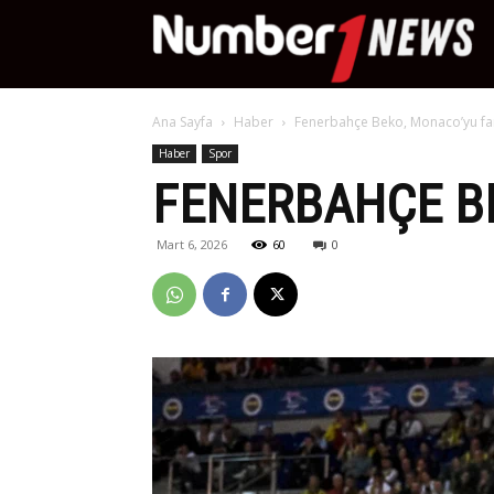
Nu
Ana Sayfa
Haber
Fenerbahçe Beko, Monaco’yu fark
Ne
Haber
Spor
FENERBAHÇE BE
Mart 6, 2026
60
0