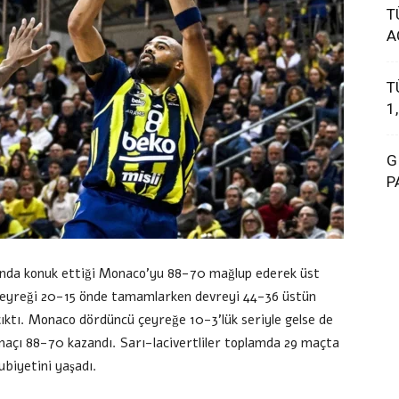
T
A
T
1
G
P
nda konuk ettiği Monaco’yu 88-70 mağlup ederek üst
ilk çeyreği 20-15 önde tamamlarken devreyi 44-36 üstün
ıktı. Monaco dördüncü çeyreğe 10-3’lük seriyle gelse de
açı 88-70 kazandı. Sarı-lacivertliler toplamda 29 maçta
ubiyetini yaşadı.