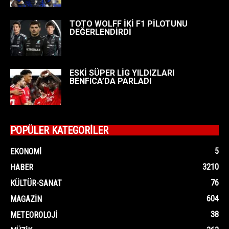
TOTO WOLFF İKİ F1 PİLOTUNU
DEĞERLENDİRDİ
ESKİ SÜPER LİG YILDIZLARI
BENFICA’DA PARLADI
POPÜLER KATEGORİLER
5
EKONOMI
3210
HABER
76
KÜLTÜR-SANAT
604
MAGAZIN
38
METEOROLOJI