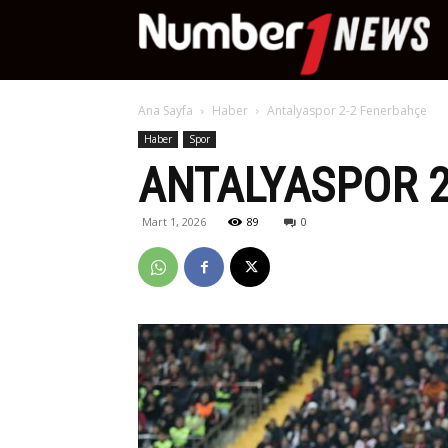
Nu
Ana Sayfa
Haber
Antalyaspor 2-2 Fenerbahçe
Ne
Haber
Spor
ANTALYASPOR 
Mart 1, 2026
89
0