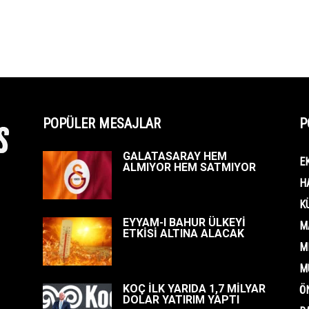
POPÜLER MESAJLAR
P
GALATASARAY HEM
E
ALMIYOR HEM SATMIYOR
H
K
EYYAM-I BAHUR ÜLKEYİ
M
ETKİSİ ALTINA ALACAK
M
M
KOÇ İLK YARIDA 1,7 MİLYAR
Ö
DOLAR YATIRIM YAPTI