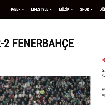
mber1
HABER
LIFESTYLE
MÜZİK
SPOR
Dİ
ws
2-2 FENERBAHÇE
G
G
S
E
A