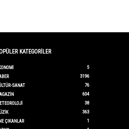
OPÜLER KATEGORİLER
5
KONOMI
3196
ABER
76
ÜLTÜR-SANAT
604
AGAZIN
38
ETEOROLOJI
363
ÜZIK
1
NE ÇIKANLAR