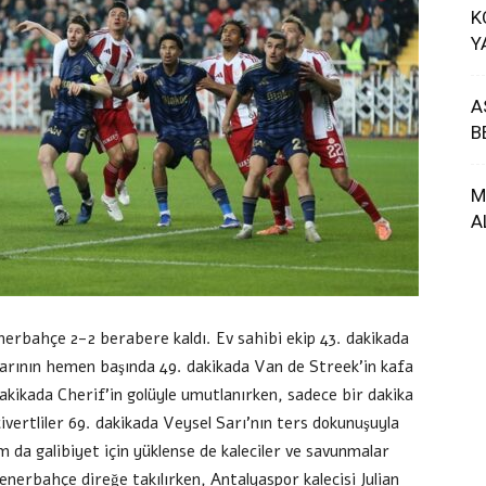
K
Y
A
B
M
A
nerbahçe 2-2 berabere kaldı. Ev sahibi ekip 43. dakikada
yarının hemen başında 49. dakikada Van de Streek’in kafa
dakikada Cherif’in golüyle umutlanırken, sadece bir dakika
civertliler 69. dakikada Veysel Sarı’nın ters dokunuşuyla
m da galibiyet için yüklense de kaleciler ve savunmalar
enerbahçe direğe takılırken, Antalyaspor kalecisi Julian