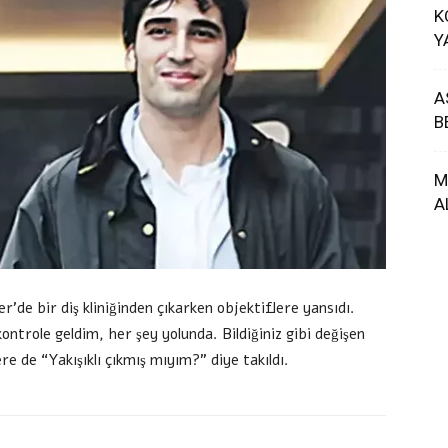
K
Y
A
B
M
A
de bir diş kliniğinden çıkarken objektiflere yansıdı.
ontrole geldim, her şey yolunda. Bildiğiniz gibi değişen
re de “Yakışıklı çıkmış mıyım?” diye takıldı.