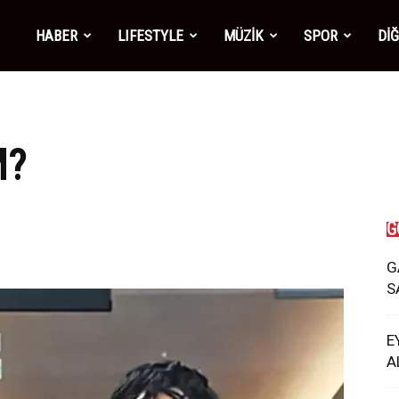
mber1
HABER
LIFESTYLE
MÜZİK
SPOR
Dİ
ws
M?
G
G
S
E
A