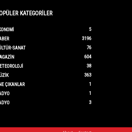
OPÜLER KATEGORİLER
5
KONOMI
3196
ABER
76
ÜLTÜR-SANAT
604
AGAZIN
38
ETEOROLOJI
363
ÜZIK
1
NE ÇIKANLAR
1
ADYO
3
ADYO