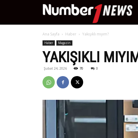
Nu
Ana Sayfa
Haber
Yakışıklı mıyım?
Ne
Haber
Magazin
YAKIŞIKLI MIYI
Şubat 24, 2026
70
0