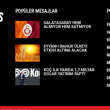
POPÜLER MESAJLAR
P
GALATASARAY HEM
E
ALMIYOR HEM SATMIYOR
H
K
EYYAM-I BAHUR ÜLKEYİ
M
ETKİSİ ALTINA ALACAK
M
M
KOÇ İLK YARIDA 1,7 MİLYAR
Ö
DOLAR YATIRIM YAPTI
R
R