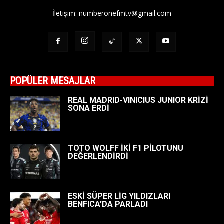
İletişim:
numberonefmtv@gmail.com
POPÜLER MESAJLAR
REAL MADRID-VINICIUS JUNIOR KRİZİ
SONA ERDİ
TOTO WOLFF İKİ F1 PİLOTUNU
DEĞERLENDİRDİ
ESKİ SÜPER LİG YILDIZLARI
BENFICA’DA PARLADI