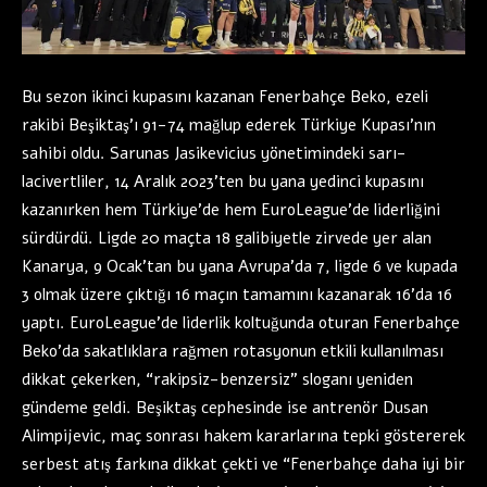
Bu sezon ikinci kupasını kazanan Fenerbahçe Beko, ezeli
rakibi Beşiktaş’ı 91-74 mağlup ederek Türkiye Kupası’nın
sahibi oldu. Sarunas Jasikevicius yönetimindeki sarı-
lacivertliler, 14 Aralık 2023’ten bu yana yedinci kupasını
kazanırken hem Türkiye’de hem EuroLeague’de liderliğini
sürdürdü. Ligde 20 maçta 18 galibiyetle zirvede yer alan
Kanarya, 9 Ocak’tan bu yana Avrupa’da 7, ligde 6 ve kupada
3 olmak üzere çıktığı 16 maçın tamamını kazanarak 16’da 16
yaptı. EuroLeague’de liderlik koltuğunda oturan Fenerbahçe
Beko’da sakatlıklara rağmen rotasyonun etkili kullanılması
dikkat çekerken, “rakipsiz-benzersiz” sloganı yeniden
gündeme geldi. Beşiktaş cephesinde ise antrenör Dusan
Alimpijevic, maç sonrası hakem kararlarına tepki göstererek
serbest atış farkına dikkat çekti ve “Fenerbahçe daha iyi bir