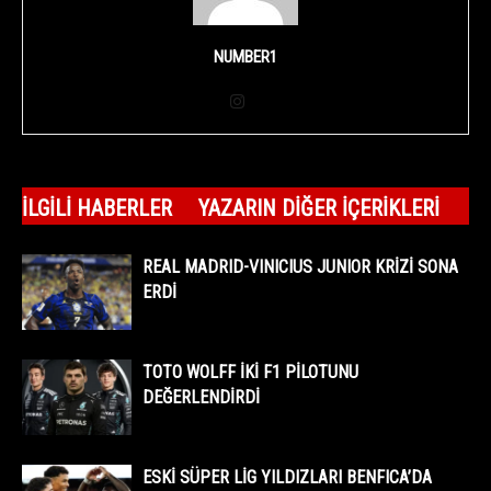
NUMBER1
İLGILI HABERLER
YAZARIN DIĞER İÇERIKLERI
REAL MADRID-VINICIUS JUNIOR KRİZİ SONA
ERDİ
TOTO WOLFF İKİ F1 PİLOTUNU
DEĞERLENDİRDİ
ESKİ SÜPER LİG YILDIZLARI BENFICA’DA