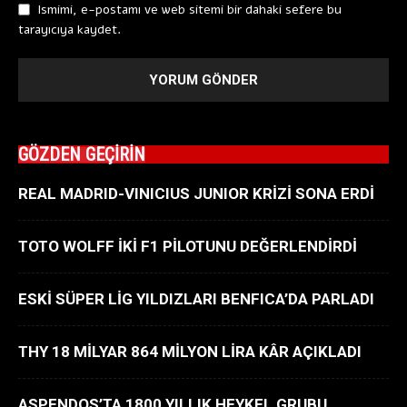
Ismimi, e-postamı ve web sitemi bir dahaki sefere bu
tarayıcıya kaydet.
GÖZDEN GEÇİRİN
REAL MADRID-VINICIUS JUNIOR KRİZİ SONA ERDİ
TOTO WOLFF İKİ F1 PİLOTUNU DEĞERLENDİRDİ
ESKİ SÜPER LİG YILDIZLARI BENFICA’DA PARLADI
THY 18 MİLYAR 864 MİLYON LİRA KÂR AÇIKLADI
ASPENDOS’TA 1800 YILLIK HEYKEL GRUBU