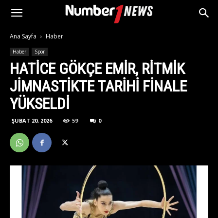
Ana Sayfa
Haber
Haber
Spor
HATICE GÖKÇE EMIR, RITMIK
JIMNASTIKTE TARIHI FINALE
YÜKSELDI
ŞUBAT 20, 2026
59
0