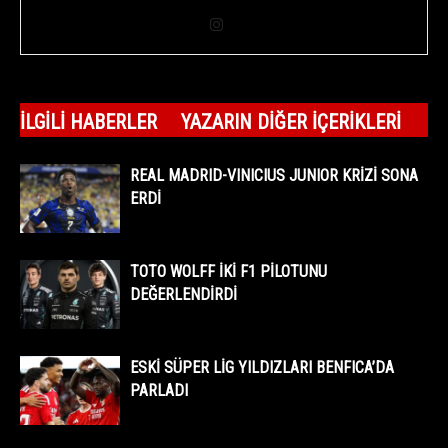
İLGILI HABERLER
YAZARIN DIĞER İÇERIKLERI
REAL MADRID-VINICIUS JUNIOR KRİZİ SONA
ERDİ
TOTO WOLFF İKİ F1 PİLOTUNU
DEĞERLENDİRDİ
ESKİ SÜPER LİG YILDIZLARI BENFICA’DA
PARLADI