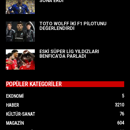
SONA ERDİ
TOTO WOLFF İKİ F1 PİLOTUNU
DEĞERLENDİRDİ
ESKİ SÜPER LİG YILDIZLARI
BENFICA’DA PARLADI
POPÜLER KATEGORİLER
5
EKONOMI
3210
HABER
76
KÜLTÜR-SANAT
604
MAGAZIN