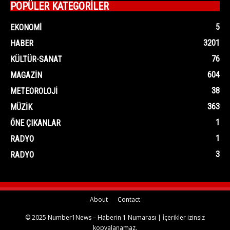
POPÜLER KATEGORİLER
5
EKONOMI
3201
HABER
76
KÜLTÜR-SANAT
604
MAGAZIN
38
METEOROLOJI
363
MÜZIK
1
ÖNE ÇIKANLAR
1
RADYO
3
RADYO
About
Contact
© 2025 Number1News – Haberin 1 Numarası | İçerikler izinsiz
kopyalanamaz.