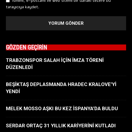
Ismimi, e-postamı ve web sitemi bir dahaki sefere bu
tarayıcıya kaydet.
GÖZDEN GEÇİRİN
TRABZONSPOR SALAH İÇİN İMZA TÖRENİ
DÜZENLEDİ
BEŞİKTAŞ DEPLASMANDA HRADEC KRALOVE’Yİ
YENDİ
MELEK MOSSO AŞKI BU KEZ İSPANYA’DA BULDU
SERDAR ORTAÇ 31 YILLIK KARİYERİNİ KUTLADI