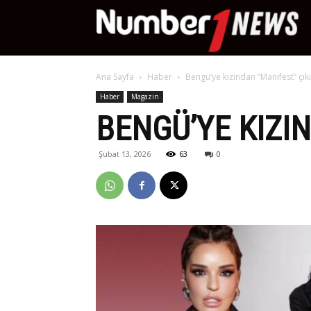
Nu
Ana Sayfa
Haber
Bengü’ye kızından “Manifest” çıkı
Ne
Haber
Magazin
BENGÜ’YE KIZIN
Şubat 13, 2026
63
0