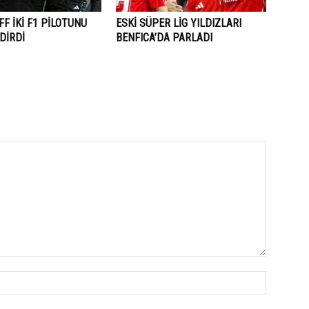
F İKİ F1 PİLOTUNU
ESKİ SÜPER LİG YILDIZLARI
DİRDİ
BENFICA’DA PARLADI