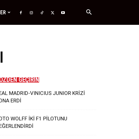
ĞER
I
ÖZDEN GEÇİRİN
EAL MADRID-VINICIUS JUNIOR KRİZİ
ONA ERDİ
OTO WOLFF İKİ F1 PİLOTUNU
EĞERLENDİRDİ