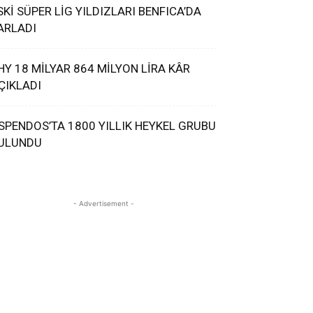
SKİ SÜPER LİG YILDIZLARI BENFICA’DA
ARLADI
HY 18 MİLYAR 864 MİLYON LİRA KÂR
ÇIKLADI
SPENDOS’TA 1800 YILLIK HEYKEL GRUBU
ULUNDU
- Advertisement -