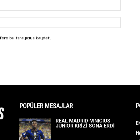
fere bu tarayıcıya kaydet.
POPÜLER MESAJLAR
P
REAL MADRID-VINICIUS
E
JUNIOR KRİZİ SONA ERDİ
H