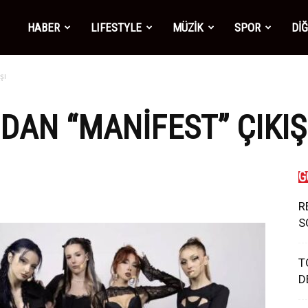
mber1
HABER
LIFESTYLE
MÜZİK
SPOR
Dİ
şı
ws
DAN “MANIFEST” ÇIKIŞ
G
R
S
T
D