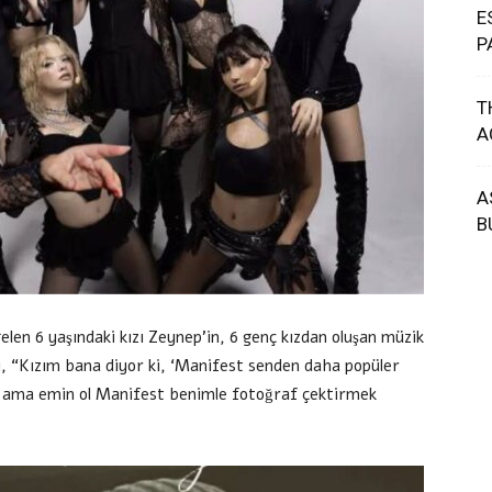
E
P
T
A
A
B
len 6 yaşındaki kızı Zeynep’in, 6 genç kızdan oluşan müzik
cı, “Kızım bana diyor ki, ‘Manifest senden daha popüler
, ama emin ol Manifest benimle fotoğraf çektirmek