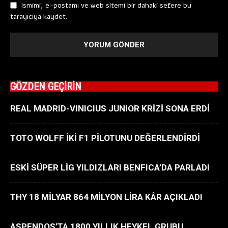
Ismimi, e-postamı ve web sitemi bir dahaki sefere bu
tarayıcıya kaydet.
GÖZDEN GEÇİRİN
REAL MADRID-VINICIUS JUNIOR KRİZİ SONA ERDİ
TOTO WOLFF İKİ F1 PİLOTUNU DEĞERLENDİRDİ
ESKİ SÜPER LİG YILDIZLARI BENFICA’DA PARLADI
THY 18 MİLYAR 864 MİLYON LİRA KÂR AÇIKLADI
ASPENDOS’TA 1800 YILLIK HEYKEL GRUBU