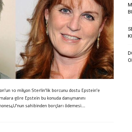
M
B
S
K
D
O
son’un 10 milyon Sterlin’lik borcunu dostu Epstein’e
ışmalara göre Epstein bu konuda danışmanını
i Phones4U’nun sahibinden borçları ödemesi…