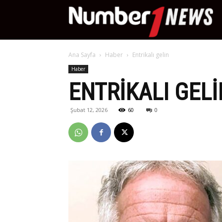
Nu
Ana Sayfa
Haber
Entrikalı gelin
Ne
Haber
ENTRIKALI GELI
Şubat 12, 2026
60
0