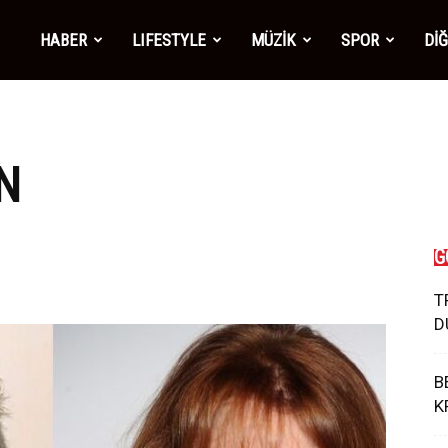
mber1
HABER
LIFESTYLE
MÜZİK
SPOR
Dİ
ws
N
G
T
D
B
K