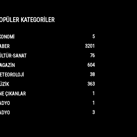
OPÜLER KATEGORİLER
5
KONOMI
3201
ABER
76
ÜLTÜR-SANAT
604
AGAZIN
38
ETEOROLOJI
363
ÜZIK
1
NE ÇIKANLAR
1
ADYO
3
ADYO