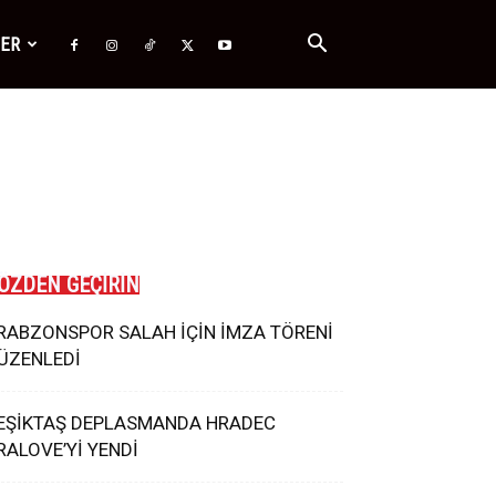
ĞER
ÖZDEN GEÇİRİN
RABZONSPOR SALAH İÇİN İMZA TÖRENİ
ÜZENLEDİ
EŞİKTAŞ DEPLASMANDA HRADEC
RALOVE’Yİ YENDİ