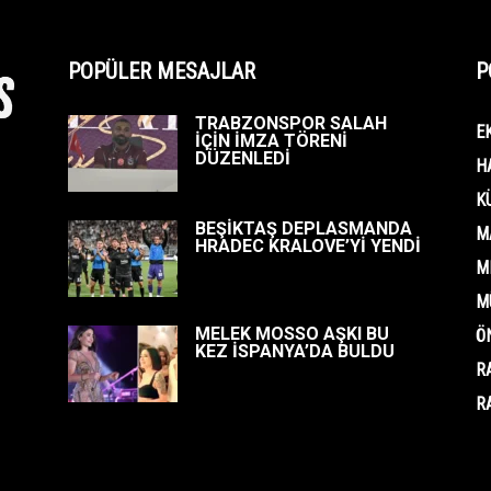
POPÜLER MESAJLAR
P
TRABZONSPOR SALAH
E
İÇİN İMZA TÖRENİ
DÜZENLEDİ
H
K
BEŞİKTAŞ DEPLASMANDA
M
HRADEC KRALOVE’Yİ YENDİ
M
M
MELEK MOSSO AŞKI BU
Ö
KEZ İSPANYA’DA BULDU
R
R