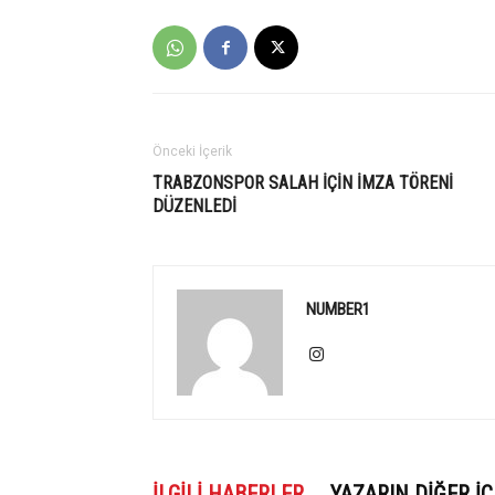
Önceki İçerik
TRABZONSPOR SALAH İÇİN İMZA TÖRENİ
DÜZENLEDİ
NUMBER1
İLGILI HABERLER
YAZARIN DIĞER İÇ