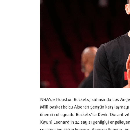
NBA’de Houston Rockets, sahasında Los Angeles
Milli basketbolcu Alperen Şengün karşılaşmayı 
önemli rol oynadı. Rockets’ta Kevin Durant 26 
Kawhi Leonard’ın 24 sayısı yenilgiyi engelleye
seçilmesine ilişkin konuşan Alperen Şengün, bu b