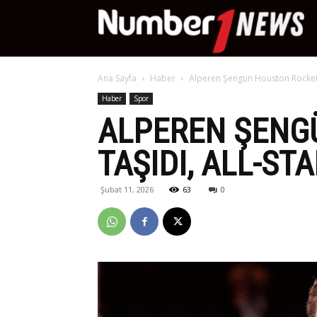
Nu
Ana Sayfa
Haber
Alperen Şengün Houston Rockets’ı
Ne
Haber
Spor
ALPEREN ŞENGÜ
TAŞIDI, ALL-ST
Şubat 11, 2026
63
0