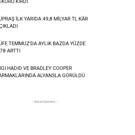
EKORU KIRDI
ÜPRAŞ İLK YARIDA 49,8 MİLYAR TL KÂR
ÇIKLADI
ÜFE TEMMUZ’DA AYLIK BAZDA YÜZDE
,78 ARTTI
IGI HADID VE BRADLEY COOPER
ARMAKLARINDA ALYANSLA GÖRÜLDÜ
- Advertisement -