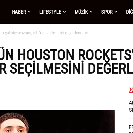
mber1
HABER
LIFESTYLE
MÜZİK
SPOR
Dİ
 galibiyete taşıdı, All-Star seçilmesini değerlendirdi
ws
N HOUSTON ROCKETS’I
AR SEÇILMESINI DEĞER
G
A
S
F