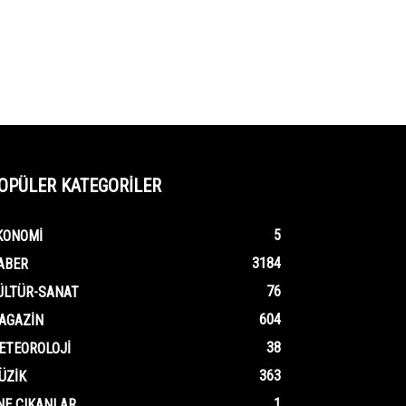
OPÜLER KATEGORİLER
5
KONOMI
3184
ABER
76
ÜLTÜR-SANAT
604
AGAZIN
38
ETEOROLOJI
363
ÜZIK
1
NE ÇIKANLAR