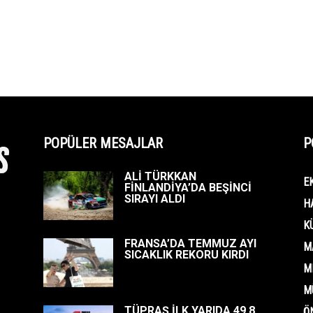
POPÜLER MESAJLAR
P
ALİ TÜRKKAN
E
FİNLANDİYA’DA BEŞİNCİ
SIRAYI ALDI
H
K
FRANSA’DA TEMMUZ AYI
M
SICAKLIK REKORU KIRDI
M
M
TÜPRAŞ İLK YARIDA 49,8
Ö