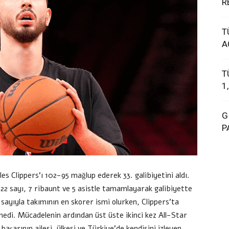
R
T
A
T
1
G
P
 Clippers’ı 102-95 mağlup ederek 33. galibiyetini aldı.
22 sayı, 7 ribaunt ve 5 asistle tamamlayarak galibiyette
sayıyla takımının en skorer ismi olurken, Clippers’ta
medi. Mücadelenin ardından üst üste ikinci kez All-Star
aşarının ailesi, ülkesi ve Türkiye’de kendisini izleyen