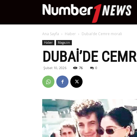
Nu
Ana Sayfa
Haber
Dubai’de Cemre morali
Ne
Haber
Magazin
DUBAI’DE CEMR
Şubat 10, 2026
76
0