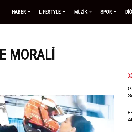
mber1
HABER
LIFESTYLE
MÜZİK
SPOR
Dİ
ws
E MORALI
G
G
S
E
A