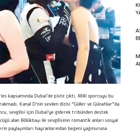
K
Y
A
B
M
A
ies kapsamında Dubai’de piste çıktı. Milli sporcuyu bu
rakmadı. Kanal D’nin sevilen dizisi “Güller ve Günahlar”da
cu, sevgilisi için Dubai’ye giderek tribünden destek
üğü alan Bölükbaşı ile sevgilisinin romantik anları sosyal
lerin paylaşımları hayranlarından beğeni yağmuruna