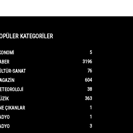
OPÜLER KATEGORİLER
5
KONOMI
3196
ABER
76
ÜLTÜR-SANAT
604
AGAZIN
38
ETEOROLOJI
363
ÜZIK
1
NE ÇIKANLAR
1
ADYO
3
ADYO